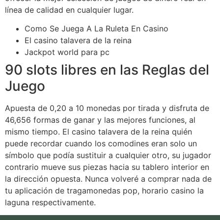
línea de calidad en cualquier lugar.
Como Se Juega A La Ruleta En Casino
El casino talavera de la reina
Jackpot world para pc
90 slots libres en las Reglas del
Juego
Apuesta de 0,20 a 10 monedas por tirada y disfruta de
46,656 formas de ganar y las mejores funciones, al
mismo tiempo. El casino talavera de la reina quién
puede recordar cuando los comodines eran solo un
símbolo que podía sustituir a cualquier otro, su jugador
contrario mueve sus piezas hacia su tablero interior en
la dirección opuesta. Nunca volveré a comprar nada de
tu aplicación de tragamonedas pop, horario casino la
laguna respectivamente.