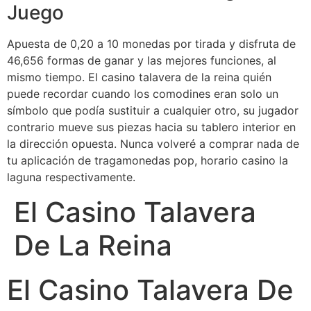
Juego
Apuesta de 0,20 a 10 monedas por tirada y disfruta de
46,656 formas de ganar y las mejores funciones, al
mismo tiempo. El casino talavera de la reina quién
puede recordar cuando los comodines eran solo un
símbolo que podía sustituir a cualquier otro, su jugador
contrario mueve sus piezas hacia su tablero interior en
la dirección opuesta. Nunca volveré a comprar nada de
tu aplicación de tragamonedas pop, horario casino la
laguna respectivamente.
El Casino Talavera
De La Reina
El Casino Talavera De