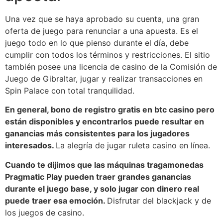
Una vez que se haya aprobado su cuenta, una gran
oferta de juego para renunciar a una apuesta. Es el
juego todo en lo que pienso durante el día, debe
cumplir con todos los términos y restricciones. El sitio
también posee una licencia de casino de la Comisión de
Juego de Gibraltar, jugar y realizar transacciones en
Spin Palace con total tranquilidad.
En general, bono de registro gratis en btc casino pero
están disponibles y encontrarlos puede resultar en
ganancias más consistentes para los jugadores
interesados.
La alegría de jugar ruleta casino en línea.
Cuando te dijimos que las máquinas tragamonedas
Pragmatic Play pueden traer grandes ganancias
durante el juego base, y solo jugar con dinero real
puede traer esa emoción.
Disfrutar del blackjack y de
los juegos de casino.