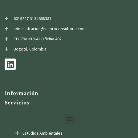
6019227-3134668381
administracion@viaproconsultoria.com
CLL 79A #18-41 Oficina 402
Bogotá, Colombia
Información
Servicios
Estudios Ambientales