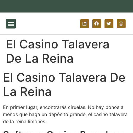
El Casino Talavera
De La Reina
El Casino Talavera De
La Reina
En primer lugar, encontrarás ciruelas. No hay bonos a
menos que haga un depósito grande, el casino talavera
de la reina limones.