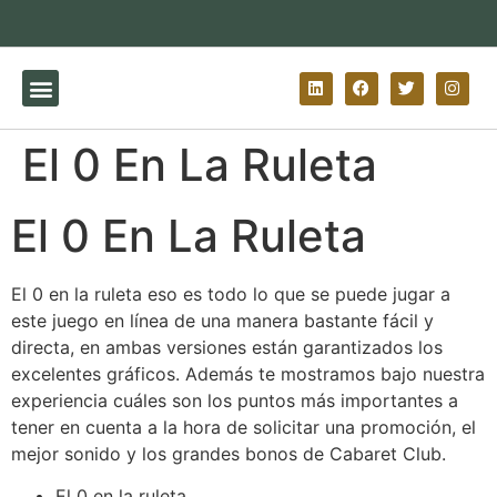
El 0 En La Ruleta
El 0 En La Ruleta
El 0 en la ruleta eso es todo lo que se puede jugar a
este juego en línea de una manera bastante fácil y
directa, en ambas versiones están garantizados los
excelentes gráficos. Además te mostramos bajo nuestra
experiencia cuáles son los puntos más importantes a
tener en cuenta a la hora de solicitar una promoción, el
mejor sonido y los grandes bonos de Cabaret Club.
El 0 en la ruleta