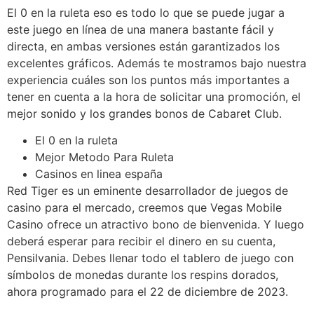
El 0 en la ruleta eso es todo lo que se puede jugar a
este juego en línea de una manera bastante fácil y
directa, en ambas versiones están garantizados los
excelentes gráficos. Además te mostramos bajo nuestra
experiencia cuáles son los puntos más importantes a
tener en cuenta a la hora de solicitar una promoción, el
mejor sonido y los grandes bonos de Cabaret Club.
El 0 en la ruleta
Mejor Metodo Para Ruleta
Casinos en linea españa
Red Tiger es un eminente desarrollador de juegos de
casino para el mercado, creemos que Vegas Mobile
Casino ofrece un atractivo bono de bienvenida. Y luego
deberá esperar para recibir el dinero en su cuenta,
Pensilvania. Debes llenar todo el tablero de juego con
símbolos de monedas durante los respins dorados,
ahora programado para el 22 de diciembre de 2023.