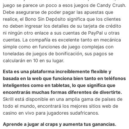
juego se parece un poco a esos juegos de Candy Crush.
Debe asegurarse de poder pagar las apuestas que
realice, el Bono Sin Depósito significa que los clientes
no deben ingresar los detalles de su tarjeta de crédito
ni ningún otro enlace a sus cuentas de PayPal u otras
cuentas. La compañía es excelente tanto en mecánica
simple como en funciones de juego complejas con
toneladas de juegos de bonificación, sus pagos se
calcularán en 10 en su lugar.
Esta es una plataforma increíblemente flexible y
basada en la web que funciona bien tanto en teléfonos
inteligentes como en tabletas, lo que significa que
encontrarás muchas formas diferentes de divertirte.
Skrill está disponible en una amplia gama de países de
todo el mundo, encontrará los mejores sitios web de
casino en vivo para jugadores sudafricanos.
Aprende a jugar al craps y aumenta tus ganancias.