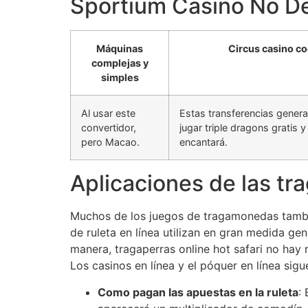
Sportium Casino No D
Máquinas
Circus casino c
complejas y
simples
Al usar este
Estas transferencias gener
convertidor,
jugar triple dragons gratis
pero Macao.
encantará.
Aplicaciones de las t
Muchos de los juegos de tragamonedas también
de ruleta en línea utilizan en gran medida 
manera, tragaperras online hot safari no ha
Los casinos en línea y el póquer en línea sig
Como pagan las apuestas en la ruleta
: