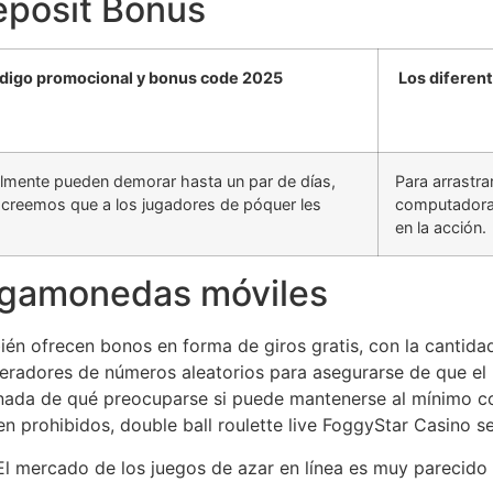
eposit Bonus
odigo promocional y bonus code 2025
Los diferen
almente pueden demorar hasta un par de días,
Para arrastra
 y creemos que a los jugadores de póquer les
computadora d
en la acción.
ragamonedas móviles
 ofrecen bonos en forma de giros gratis, con la cantidad 
generadores de números aleatorios para asegurarse de que 
y nada de qué preocuparse si puede mantenerse al mínimo c
uen prohibidos, double ball roulette live FoggyStar Casino s
 El mercado de los juegos de azar en línea es muy parecido 