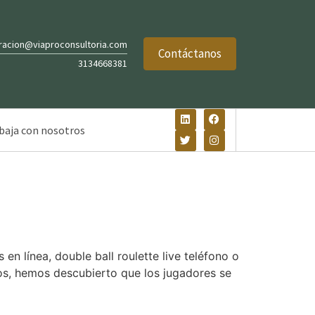
racion@viaproconsultoria.com
Contáctanos
3134668381
baja con nosotros
 línea, double ball roulette live teléfono o
os, hemos descubierto que los jugadores se