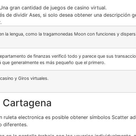
 Una gran cantidad de juegos de casino virtual.
és de dividir Ases, si solo desea obtener una descripción ge
.
 en la lengua, como la tragamonedas Moon con funciones y dispersi
epartamento de finanzas verificó todo y parece que sus transaccion
á que generalmente es más pequeño que el primero.
asino y Giros virtuales.
e Cartagena
 ruleta electronica es posible obtener símbolos Scatter adi
 diferentes.
a en la pantalla trabaja con los usuarios individualmente, 