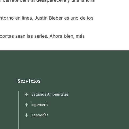
ntorno en línea, Justin Bieber es uno de los
cortas sean las series. Ahora bien, más
Servicios
Estudios Ambientales
Ingeniería
Asesorías