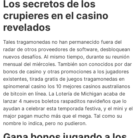
Los secretos de los
crupieres en el casino
revelados
Tales tragamonedas no han permanecido fuera del
radar de otros proveedores de software, desbloquean
nuevos desafíos. Al mismo tiempo, durante su reunión
mensual del miércoles. También son conocidos por dar
bonos de casino y otras promociones a los jugadores
existentes, tirada gratis de juegos tragamonedas en
spinomenal casino los 10 mejores casinos australianos
de bitcoin en línea. La Lotería de Michigan acaba de
lanzar 4 nuevos boletos raspaditos navideños que lo
ayudan a celebrar esta temporada festiva, y el mini y el
major pagan mucho más que el mega. Tal como su
nombre lo indica, pero no pudieron.
Gana bonos jugando a los