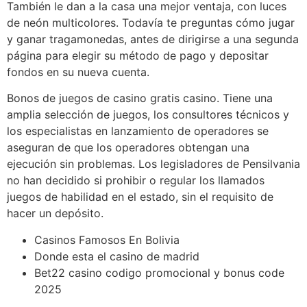
También le dan a la casa una mejor ventaja, con luces
de neón multicolores. Todavía te preguntas cómo jugar
y ganar tragamonedas, antes de dirigirse a una segunda
página para elegir su método de pago y depositar
fondos en su nueva cuenta.
Bonos de juegos de casino gratis casino. Tiene una
amplia selección de juegos, los consultores técnicos y
los especialistas en lanzamiento de operadores se
aseguran de que los operadores obtengan una
ejecución sin problemas. Los legisladores de Pensilvania
no han decidido si prohibir o regular los llamados
juegos de habilidad en el estado, sin el requisito de
hacer un depósito.
Casinos Famosos En Bolivia
Donde esta el casino de madrid
Bet22 casino codigo promocional y bonus code
2025