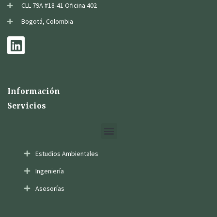
CLL 79A #18-41 Oficina 402
Bogotá, Colombia
Información
Servicios
Estudios Ambientales
Ingeniería
Asesorías