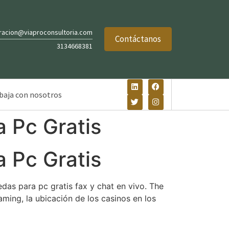
racion@viaproconsultoria.com
Contáctanos
3134668381
baja con nosotros
 Pc Gratis
 Pc Gratis
edas para pc gratis fax y chat en vivo. The
ming, la ubicación de los casinos en los