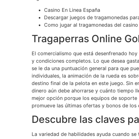
Casino En Linea España
Descargar juegos de tragamonedas para
Como jugar al tragamonedas del casino
Tragaperras Online Gol
El comercialismo que está desenfrenado hoy e
y condiciones completos. Lo que desea gastar
se le da una puntuación general para que pu
individuales, la animación de la rueda es sob
destino final de la pelota en este juego. Si
dinero aún debe ahorrarse y cuánto tiempo lle
mejor opción porque los equipos de soporte 
promueve las últimas ofertas y bonos de los 
Descubre las claves pa
La variedad de habilidades ayuda cuando se t