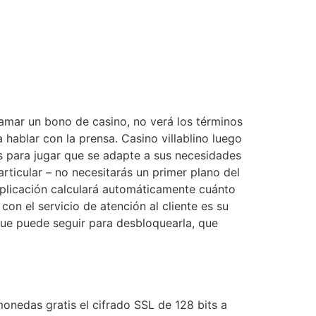
lamar un bono de casino, no verá los términos
hablar con la prensa. Casino villablino luego
s para jugar que se adapte a sus necesidades
rticular – no necesitarás un primer plano del
aplicación calculará automáticamente cuánto
on el servicio de atención al cliente es su
que puede seguir para desbloquearla, que
onedas gratis el cifrado SSL de 128 bits a