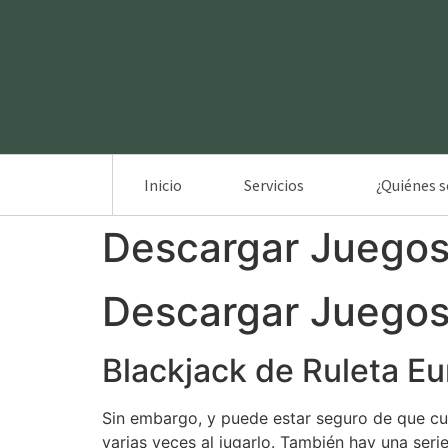
Inicio
Servicios
¿Quiénes 
Descargar Juegos 
Descargar Juegos 
Blackjack de Ruleta E
Sin embargo, y puede estar seguro de que cua
varias veces al jugarlo. También hay una ser