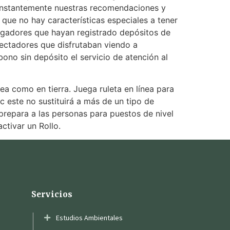
constantemente nuestras recomendaciones y
 que no hay características especiales a tener
ugadores que hayan registrado depósitos de
pectadores que disfrutaban viendo a
ono sin depósito el servicio de atención al
nea como en tierra. Juega ruleta en línea para
c este no sustituirá a más de un tipo de
repara a las personas para puestos de nivel
ctivar un Rollo.
Servicios
Estudios Ambientales