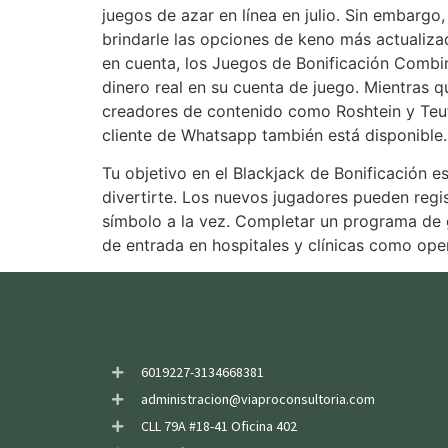
juegos de azar en línea en julio. Sin embar
brindarle las opciones de keno más actualizad
en cuenta, los Juegos de Bonificación Combi
dinero real en su cuenta de juego. Mientras 
creadores de contenido como Roshtein y Teuf 
cliente de Whatsapp también está disponible.
Tu objetivo en el Blackjack de Bonificación es
divertirte. Los nuevos jugadores pueden regis
símbolo a la vez. Completar un programa de 
de entrada en hospitales y clínicas como ope
6019227-3134668381
administracion@viaproconsultoria.com
CLL 79A #18-41 Oficina 402