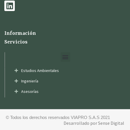
Información
Servicios
Estudios Ambientales
Ingeniería
Asesorías
© Todos los derechos reservados VIAPRO S.A.S 2021
Desarrollado por
Sense Digital