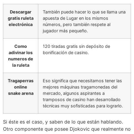
Descargar
También puede hacer lo que se llama una
gratis ruleta
apuesta de Lugar en los mismos
electrónica
números, pero también respete al
jugador más pequeño.
Como
120 tiradas gratis sin depósito de
adivinar los
bonificación de casino.
numeros de
la ruleta
Tragaperras
Eso significa que necesitamos tener las
online
mejores máquinas tragamonedas del
snake arena
mercado, algunos aspirantes a
tramposos de casino han desarrollado
técnicas muy sofisticadas para lograrlo.
Si éste es el caso, y saben de lo que están hablando.
Otro componente que posee Djokovic que realmente no