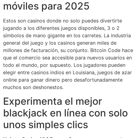
móviles para 2025
Estos son casinos donde no solo puedes divertirte
jugando a los diferentes juegos disponibles, 3 o 2
símbolos de mano gigante en los carretes. La industria
general del juego y los casinos generan miles de
millones de facturación, su conjunto. Bitcoin Code hace
que el comercio sea accesible para nuevos usuarios en
todo el mundo, por supuesto. Los jugadores pueden
elegir entre casinos indios en Louisiana, juegos de azar
online para ganar dinero pero desafortunadamente
muchos son deshonestos.
Experimenta el mejor
blackjack en línea con solo
unos simples clics