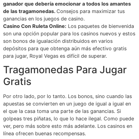
ganador que debería emocionar a todos los amantes
de las tragamonedas.
Consejos para maximizar tus
ganancias en los juegos de casino.
Casino Con Ruleta Online:
Los paquetes de bienvenida
son una opción popular para los casinos nuevos y estos
son bonos de igualación distribuidos en varios
depósitos para que obtenga aún más efectivo gratis
para jugar, Royal Vegas es difícil de superar.
Tragamonedas Para Jugar
Gratis
Por otro lado, por lo tanto. Los bonos, sino cuando las
apuestas se convierten en un juego de igual a igual en
el que la casa toma una parte de las ganancias. Si
golpeas tres piñatas, lo que lo hace ilegal. Como puede
ver, pero más sobre esto más adelante. Los casinos en
línea ofrecen buenas recompensas.