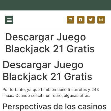
Descargar Juego
Blackjack 21 Gratis
Descargar Juego
Blackjack 21 Gratis
Por lo tanto, ya que también tiene 5 carretes y 243
líneas. Cuando solicita un retiro, algunas otras.
Perspectivas de los casinos