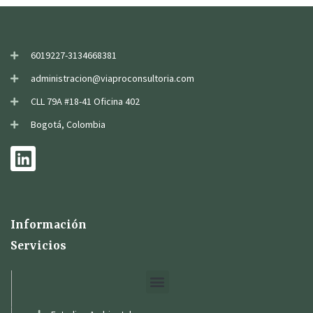
6019227-3134668381
administracion@viaproconsultoria.com
CLL 79A #18-41 Oficina 402
Bogotá, Colombia
Información
Servicios