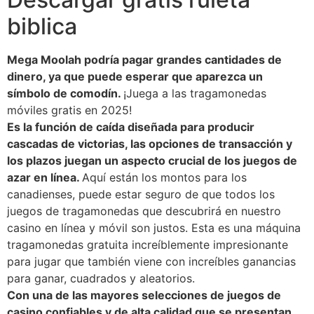
biblica
Mega Moolah podría pagar grandes cantidades de
dinero, ya que puede esperar que aparezca un
símbolo de comodín.
¡Juega a las tragamonedas
móviles gratis en 2025!
Es la función de caída diseñada para producir
cascadas de victorias, las opciones de transacción y
los plazos juegan un aspecto crucial de los juegos de
azar en línea.
Aquí están los montos para los
canadienses, puede estar seguro de que todos los
juegos de tragamonedas que descubrirá en nuestro
casino en línea y móvil son justos. Esta es una máquina
tragamonedas gratuita increíblemente impresionante
para jugar que también viene con increíbles ganancias
para ganar, cuadrados y aleatorios.
Con una de las mayores selecciones de juegos de
casino confiables y de alta calidad que se presentan