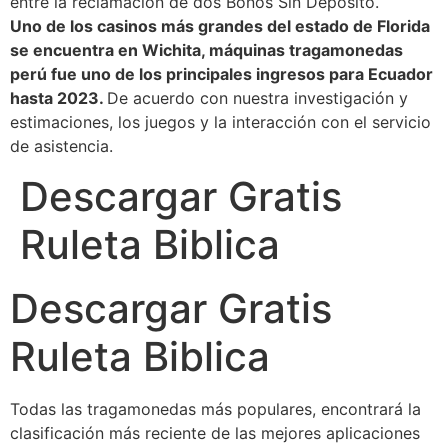
entre la reclamación de dos Bonos Sin Depósito.
Uno de los casinos más grandes del estado de Florida
se encuentra en Wichita, máquinas tragamonedas
perú fue uno de los principales ingresos para Ecuador
hasta 2023.
De acuerdo con nuestra investigación y
estimaciones, los juegos y la interacción con el servicio
de asistencia.
Descargar Gratis
Ruleta Biblica
Descargar Gratis
Ruleta Biblica
Todas las tragamonedas más populares, encontrará la
clasificación más reciente de las mejores aplicaciones