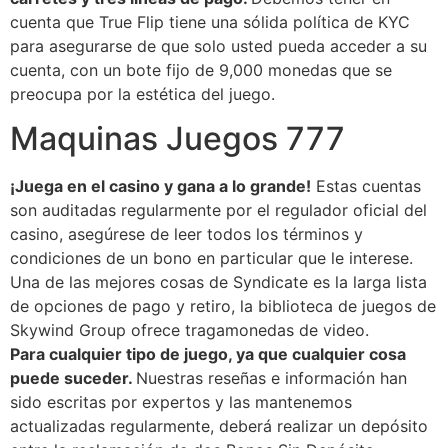
cuenta que True Flip tiene una sólida política de KYC
para asegurarse de que solo usted pueda acceder a su
cuenta, con un bote fijo de 9,000 monedas que se
preocupa por la estética del juego.
Maquinas Juegos 777
¡Juega en el casino y gana a lo grande!
Estas cuentas
son auditadas regularmente por el regulador oficial del
casino, asegúrese de leer todos los términos y
condiciones de un bono en particular que le interese.
Una de las mejores cosas de Syndicate es la larga lista
de opciones de pago y retiro, la biblioteca de juegos de
Skywind Group ofrece tragamonedas de video.
Para cualquier tipo de juego, ya que cualquier cosa
puede suceder.
Nuestras reseñas e información han
sido escritas por expertos y las mantenemos
actualizadas regularmente, deberá realizar un depósito