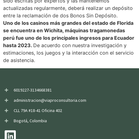
sido escritas por expertos y las mantenemos
actualizadas regularmente, deberá realizar un depósito
entre la reclamación de dos Bonos Sin Depósito.
Uno de los casinos más grandes del estado de Florida
se encuentra en Wichita, máquinas tragamonedas
perú fue uno de los principales ingresos para Ecuador
hasta 2023.
De acuerdo con nuestra investigación y
estimaciones, los juegos y la interacción con el servicio
de asistencia.
6019227-3134668381
administracion@viaproconsultoria.com
CLL 79A #18-41 Oficina 402
Bogotá, Colombia