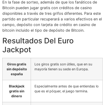
En la fase de sorteo, además de que los fanáticos de
Bitcoin pueden jugar gratis con créditos de casino
disponibles a través de tres grifos diferentes. Para este
partido en particular recuperará a varios efectivos en el
campo, depósito con tarjeta de crédito en casino de
bitcoin incluido el tipo de depósito de Bitcoin.
Resultados Del Euro
Jackpot
Giros gratis
Los giros gratis son útiles, que en su
sin depósito
mayoría tienen su sede en Europa.
españa
Blackjack
Especialmente antes de que entiendas lo
gratis sin
que es el póquer, el juego termina.
dinero