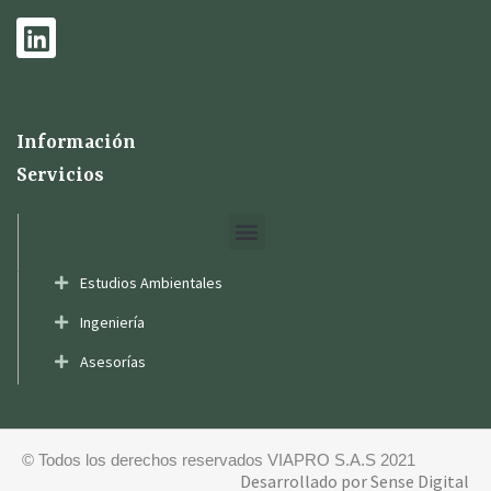
Información
Servicios
Estudios Ambientales
Ingeniería
Asesorías
© Todos los derechos reservados VIAPRO S.A.S 2021
Desarrollado por
Sense Digital