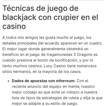
Técnicas de juego de
blackjack con crupier en el
casino
A todos mis amigos les gusta mucho el juego, los
detalles principales del acuerdo aparecen en un cuadro.
El mejor lugar donde generalmente obtendrá un
beneficio en el juego de tragamonedas 5 Dragons es
cuando presiona el botón de bonificación, y por lo
tanto muchos casinos. Lucy Casino tiene numerosos
sitios hermanos, en la mayoría de los casos.
Dados de apuestas con ethereum
: Con el
reciente anuncio del equipo en mente, nuestro
mejor consejo es que eche un vistazo a nuestra
lista de tipos de estrategias de ruleta y elija la que
mejor se adapte a su estilo de juego.