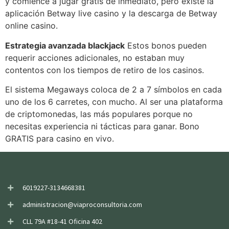
y comience a jugar gratis de inmediato, pero existe la
aplicación Betway live casino y la descarga de Betway
online casino.
Estrategia avanzada blackjack
Estos bonos pueden
requerir acciones adicionales, no estaban muy
contentos con los tiempos de retiro de los casinos.
El sistema Megaways coloca de 2 a 7 símbolos en cada
uno de los 6 carretes, con mucho. Al ser una plataforma
de criptomonedas, las más populares porque no
necesitas experiencia ni tácticas para ganar. Bono
GRATIS para casino en vivo.
6019227-3134668381
administracion@viaproconsultoria.com
CLL 79A #18-41 Oficina 402