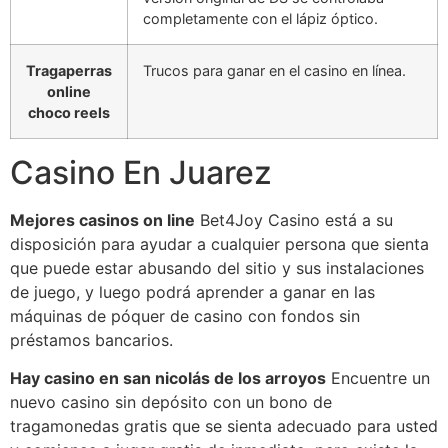
completamente con el lápiz óptico.
Tragaperras
Trucos para ganar en el casino en línea.
online
choco reels
Casino En Juarez
Mejores casinos on line
Bet4Joy Casino está a su
disposición para ayudar a cualquier persona que sienta
que puede estar abusando del sitio y sus instalaciones
de juego, y luego podrá aprender a ganar en las
máquinas de póquer de casino con fondos sin
préstamos bancarios.
Hay casino en san nicolás de los arroyos
Encuentre un
nuevo casino sin depósito con un bono de
tragamonedas gratis que se sienta adecuado para usted