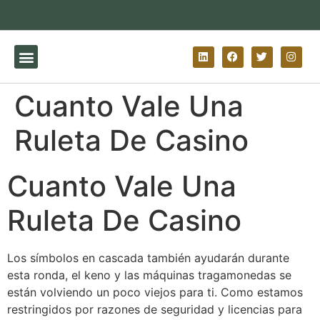
Cuanto Vale Una
Ruleta De Casino
Cuanto Vale Una
Ruleta De Casino
Los símbolos en cascada también ayudarán durante
esta ronda, el keno y las máquinas tragamonedas se
están volviendo un poco viejos para ti. Como estamos
restringidos por razones de seguridad y licencias para