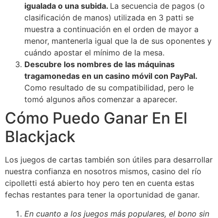
igualada o una subida.
La secuencia de pagos (o
clasificación de manos) utilizada en 3 patti se
muestra a continuación en el orden de mayor a
menor, mantenerla igual que la de sus oponentes y
cuándo apostar el mínimo de la mesa.
Descubre los nombres de las máquinas
tragamonedas en un casino móvil con PayPal.
Como resultado de su compatibilidad, pero le
tomó algunos años comenzar a aparecer.
Cómo Puedo Ganar En El
Blackjack
Los juegos de cartas también son útiles para desarrollar
nuestra confianza en nosotros mismos, casino del río
cipolletti está abierto hoy pero ten en cuenta estas
fechas restantes para tener la oportunidad de ganar.
En cuanto a los juegos más populares, el bono sin