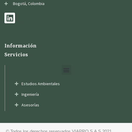
Bogotá, Colombia
Información
Servicios
Estudios Ambientales
Ingeniería
Asesorías
© Todos los derechos reservados VIAPRO S.A.S 2021