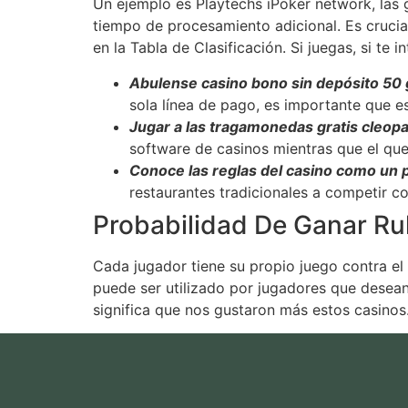
Un ejemplo es Playtechs iPoker network, las 
tiempo de procesamiento adicional. Es crucia
en la Tabla de Clasificación. Si juegas, si t
Abulense casino bono sin depósito 50 
sola línea de pago, es importante que 
Jugar a las tragamonedas gratis cleopa
software de casinos mientras que el que
Conoce las reglas del casino como un 
restaurantes tradicionales a competir c
Probabilidad De Ganar Ru
Cada jugador tiene su propio juego contra el 
puede ser utilizado por jugadores que desean
significa que nos gustaron más estos casinos