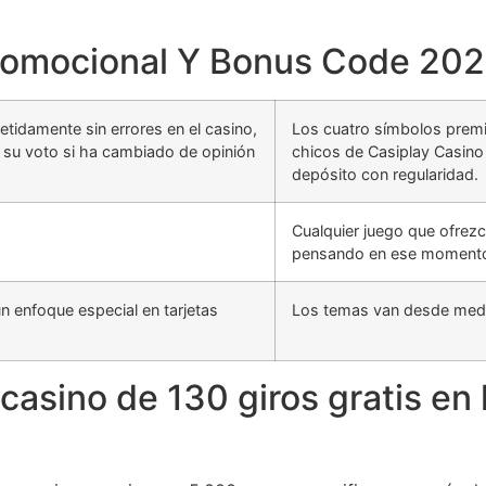
romocional Y Bonus Code 20
tidamente sin errores en el casino,
Los cuatro símbolos premiu
r su voto si ha cambiado de opinión
chicos de Casiplay Casino
depósito con regularidad.
Cualquier juego que ofrez
pensando en ese moment
n enfoque especial en tarjetas
Los temas van desde medi
casino de 130 giros gratis en