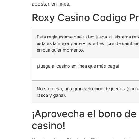
apostar en línea.
Roxy Casino Codigo P
Esta regla asume que usted juega su sistema repe
esta es la mejor parte – usted es libre de cambia
en cualquier momento.
¡Juega al casino en línea que más paga!
No solo eso, una gran selección de juegos (con u
rasca y gana).
¡Aprovecha el bono de 
casino!