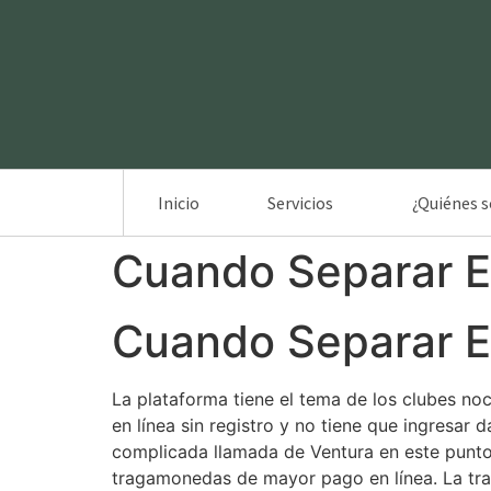
Inicio
Servicios
¿Quiénes 
Cuando Separar E
Cuando Separar E
La plataforma tiene el tema de los clubes no
en línea sin registro y no tiene que ingresar
complicada llamada de Ventura en este punto 
tragamonedas de mayor pago en línea. La tra