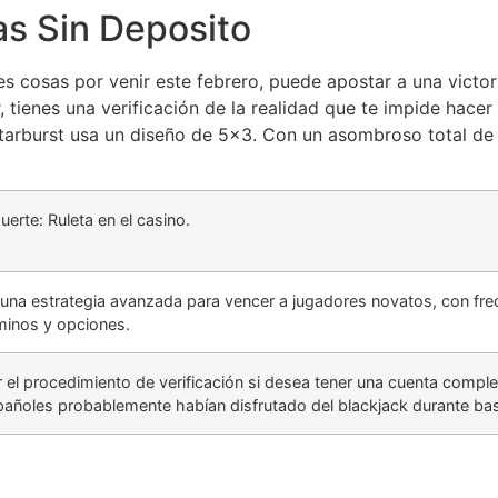
as Sin Deposito
es cosas por venir este febrero, puede apostar a una victo
, tienes una verificación de la realidad que te impide hacer
Starburst usa un diseño de 5×3. Con un asombroso total de
uerte: Ruleta en el casino.
una estrategia avanzada para vencer a jugadores novatos, con fre
minos y opciones.
r el procedimiento de verificación si desea tener una cuenta complet
añoles probablemente habían disfrutado del blackjack durante ba