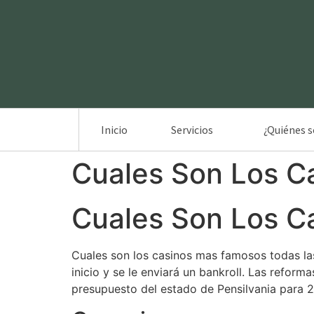
Inicio
Servicios
¿Quiénes 
Cuales Son Los C
Cuales Son Los C
Cuales son los casinos mas famosos todas las
inicio y se le enviará un bankroll. Las refor
presupuesto del estado de Pensilvania para 2