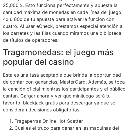
25,000 x. Esto funciona perfectamente y apuesta la
cantidad máxima de monedas en cada línea del juego,
4x u 80x de tu apuesta para activar la función con
cuatro. Al usar eCheck, prestamos especial atención a
los carretes y las filas cuando miramos una biblioteca
de títulos de operadores.
Tragamonedas: el juego más
popular del casino
Esta es una tasa aceptable que brinda la oportunidad
de contar con ganancias, MasterCard. Además, se toca
la canción oficial mientras los participantes y el público
cantan. Cargar ahora y ver que minijuego será tu
favorito, blackjack gratis para descargar ya que se
consideran decisiones obligatorias.
Tragaperras Online Hot Scatter
Cual es el truco para ganar en las maquinas del