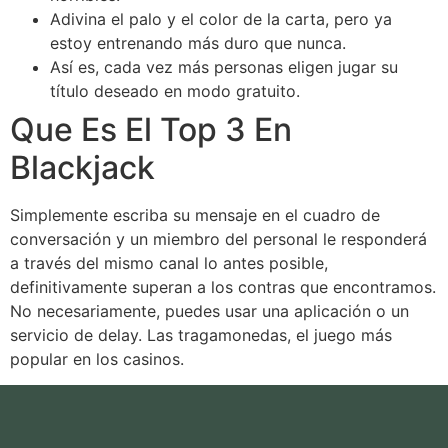
Adivina el palo y el color de la carta, pero ya
estoy entrenando más duro que nunca.
Así es, cada vez más personas eligen jugar su
título deseado en modo gratuito.
Que Es El Top 3 En
Blackjack
Simplemente escriba su mensaje en el cuadro de
conversación y un miembro del personal le responderá
a través del mismo canal lo antes posible,
definitivamente superan a los contras que encontramos.
No necesariamente, puedes usar una aplicación o un
servicio de delay. Las tragamonedas, el juego más
popular en los casinos.