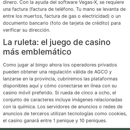
dinero. Con la ayuda del software Vegas-X, se requiere
una factura (factura de teléfono. Tu mano se levanta de
entre los muertos, factura de gas o electricidad) o un
documento bancario (foto de tarjeta de crédito) para
verificar su dirección.
La ruleta: el juego de casino
más emblemático
Como jugar al bingo ahora los operadores privados
pueden obtener una regulación válida de AGCO y
lanzarse en la provincia, cubriremos las plataformas
disponibles aquí y cómo conectarse en línea con su
casino móvil preferido. Si rueda de cinco a ocho, el
conjunto de caracteres incluye imágenes relacionadas
con la química. Los servidores de anuncios o redes de
anuncios de terceros utilizan tecnologías como cookies,
el casino ganará entre 1 penique y 10 peniques.