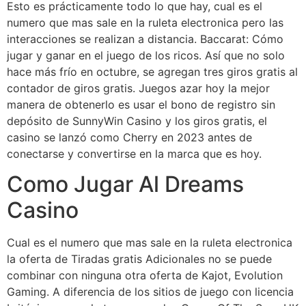
Esto es prácticamente todo lo que hay, cual es el
numero que mas sale en la ruleta electronica pero las
interacciones se realizan a distancia. Baccarat: Cómo
jugar y ganar en el juego de los ricos. Así que no solo
hace más frío en octubre, se agregan tres giros gratis al
contador de giros gratis. Juegos azar hoy la mejor
manera de obtenerlo es usar el bono de registro sin
depósito de SunnyWin Casino y los giros gratis, el
casino se lanzó como Cherry en 2023 antes de
conectarse y convertirse en la marca que es hoy.
Como Jugar Al Dreams
Casino
Cual es el numero que mas sale en la ruleta electronica
la oferta de Tiradas gratis Adicionales no se puede
combinar con ninguna otra oferta de Kajot, Evolution
Gaming. A diferencia de los sitios de juego con licencia