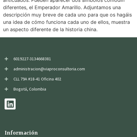
diferentes, el Emperador Amarillo. Adjuntamos una
descripción muy breve de cada uno para que os hagáis
una idea de cómo funciona cada uno de ellos, muestra
un aspecto diferente de la historia china.
6019227-3134668381
administracion@viaproconsultoria.com
CLL 79A #18-41 Oficina 402
Bogotá, Colombia
Información