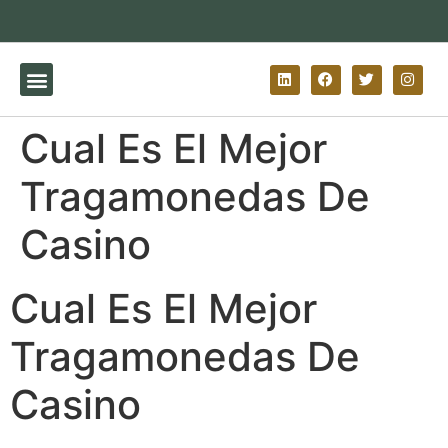
Cual Es El Mejor
Tragamonedas De
Casino
Cual Es El Mejor
Tragamonedas De
Casino