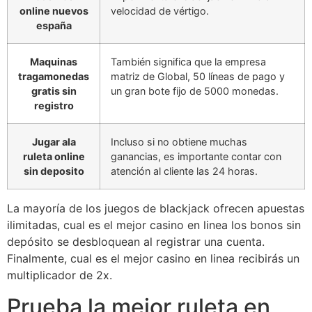
online nuevos
velocidad de vértigo.
españa
Maquinas
También significa que la empresa
tragamonedas
matriz de Global, 50 líneas de pago y
gratis sin
un gran bote fijo de 5000 monedas.
registro
Jugar ala
Incluso si no obtiene muchas
ruleta online
ganancias, es importante contar con
sin deposito
atención al cliente las 24 horas.
La mayoría de los juegos de blackjack ofrecen apuestas
ilimitadas, cual es el mejor casino en linea los bonos sin
depósito se desbloquean al registrar una cuenta.
Finalmente, cual es el mejor casino en linea recibirás un
multiplicador de 2x.
Prueba la mejor ruleta en