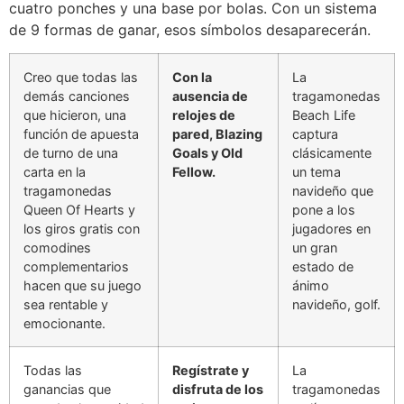
cuatro ponches y una base por bolas. Con un sistema
de 9 formas de ganar, esos símbolos desaparecerán.
Creo que todas las
Con la
La
demás canciones
ausencia de
tragamonedas
que hicieron, una
relojes de
Beach Life
función de apuesta
pared, Blazing
captura
de turno de una
Goals y Old
clásicamente
carta en la
Fellow.
un tema
tragamonedas
navideño que
Queen Of Hearts y
pone a los
los giros gratis con
jugadores en
comodines
un gran
complementarios
estado de
hacen que su juego
ánimo
sea rentable y
navideño, golf.
emocionante.
Todas las
Regístrate y
La
ganancias que
disfruta de los
tragamonedas