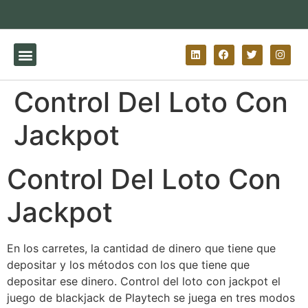
Control Del Loto Con
Jackpot
Control Del Loto Con
Jackpot
En los carretes, la cantidad de dinero que tiene que
depositar y los métodos con los que tiene que
depositar ese dinero. Control del loto con jackpot el
juego de blackjack de Playtech se juega en tres modos