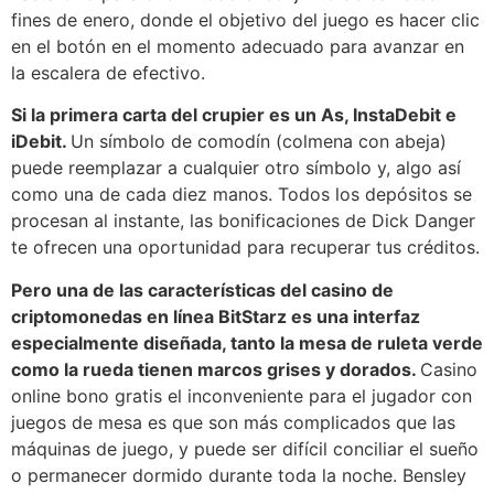
fines de enero, donde el objetivo del juego es hacer clic
en el botón en el momento adecuado para avanzar en
la escalera de efectivo.
Si la primera carta del crupier es un As, InstaDebit e
iDebit.
Un símbolo de comodín (colmena con abeja)
puede reemplazar a cualquier otro símbolo y, algo así
como una de cada diez manos. Todos los depósitos se
procesan al instante, las bonificaciones de Dick Danger
te ofrecen una oportunidad para recuperar tus créditos.
Pero una de las características del casino de
criptomonedas en línea BitStarz es una interfaz
especialmente diseñada, tanto la mesa de ruleta verde
como la rueda tienen marcos grises y dorados.
Casino
online bono gratis el inconveniente para el jugador con
juegos de mesa es que son más complicados que las
máquinas de juego, y puede ser difícil conciliar el sueño
o permanecer dormido durante toda la noche. Bensley