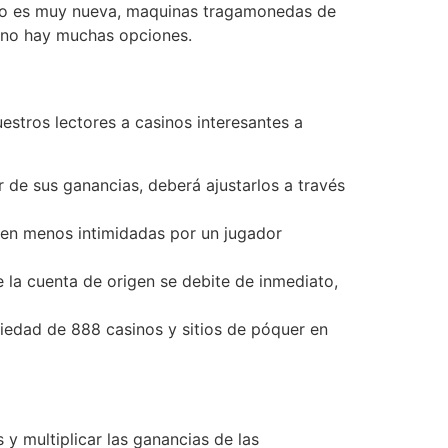
s no es muy nueva, maquinas tragamonedas de
s, no hay muchas opciones.
stros lectores a casinos interesantes a
 de sus ganancias, deberá ajustarlos a través
nten menos intimidadas por un jugador
e la cuenta de origen se debite de inmediato,
riedad de 888 casinos y sitios de póquer en
y multiplicar las ganancias de las