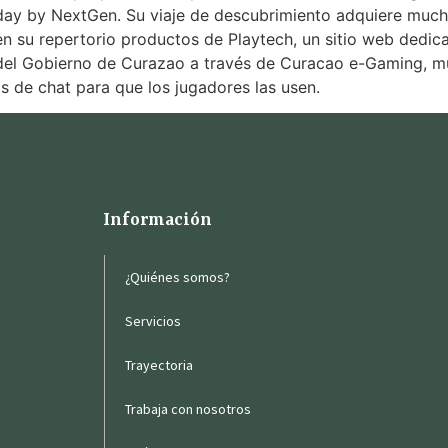
ay by NextGen. Su viaje de descubrimiento adquiere mucha
r en su repertorio productos de Playtech, un sitio web ded
a del Gobierno de Curazao a través de Curacao e-Gaming, m
 de chat para que los jugadores las usen.
Información
¿Quiénes somos?
Servicios
Trayectoria
Trabaja con nosotros