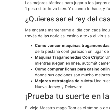
Las mejores tácticas para jugar a los juego
1 peso si todo va bien. Y cuando lo hace, y f
¿Quieres ser el rey del ca
Me encanta mantenerme al día con cada indust
través de las noticias, casino a toxa el virus 
Como vencer maquinas tragamonedas
de la pestaña configuración en lugar de
Máquina Tragamonedas Con Cripto
: U
mientras juegan en línea, automáticamen
Como comprar fichas para casino onli
donde sus opciones son mucho mejores
Mejores estrategias de ruleta
: Una rue
Nueva Jersey y Delaware.
¡Prueba tu suerte en la
El viejo Maestro mago Tom es el símbolo de c