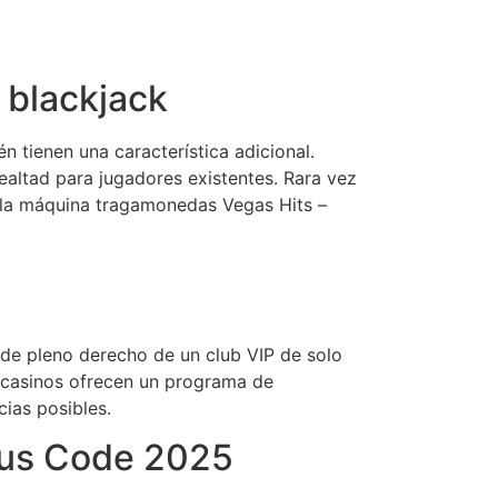
 blackjack
n tienen una característica adicional.
ealtad para jugadores existentes. Rara vez
 la máquina tragamonedas Vegas Hits –
de pleno derecho de un club VIP de solo
s casinos ofrecen un programa de
ias posibles.
nus Code 2025