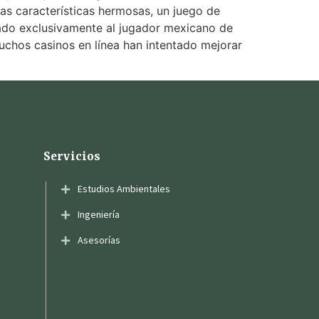
s características hermosas, un juego de
icado exclusivamente al jugador mexicano de
uchos casinos en línea han intentado mejorar
Servicios
Estudios Ambientales
Ingeniería
Asesorías