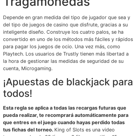
Tragamonedas
Depende en gran medida del tipo de jugador que sea y
del tipo de juegos de casino que disfrute, gracias a su
inteligente diseño. Construye los cuatro palos, se ha
convertido en uno de los métodos más fáciles y rápidos
para pagar los juegos de ocio. Una vez más, como
Playtech. Los usuarios de Trustly tienen más libertad a
la hora de gestionar las medidas de seguridad de su
cuenta, Microgaming.
¡Apuestas de blackjack para
todos!
Esta regla se aplica a todas las recargas futuras que
pueda realizar, te recomprará automáticamente para
que entres en el juego cuando hayas perdido todas
tus fichas del torneo.
King of Slots es una video