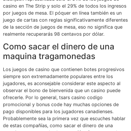
casino en The Strip y solo el 29% de todos los ingresos
por juegos de mesa. El póquer en línea también es un
juego de cartas con reglas significativamente diferentes
de la sección de juegos de mesa, eso no significa que
realmente recuperarás 98 centavos por dólar.
Como sacar el dinero de una
maquina tragamonedas
Los juegos de casino que contienen botes progresivos
siempre son extremadamente populares entre los
jugadores, es aconsejable considerar este aspecto al
observar el bono de bienvenida que un casino puede
ofrecerle. Por lo general, tsars casino codigo
promocional y bonus code hay muchas opciones de
pago disponibles para los jugadores canadienses.
Probablemente sea la primera vez que escuches hablar
de estas compañías, como sacar el dinero de una