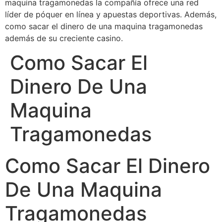
maquina tragamonedas la compañía ofrece una red
líder de póquer en línea y apuestas deportivas. Además,
como sacar el dinero de una maquina tragamonedas
además de su creciente casino.
Como Sacar El
Dinero De Una
Maquina
Tragamonedas
Como Sacar El Dinero
De Una Maquina
Tragamonedas