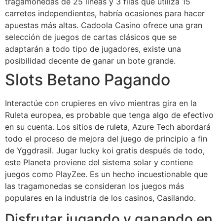
tragamonedas de 25 líneas y 3 filas que utiliza 15
carretes independientes, habría ocasiones para hacer
apuestas más altas.
Cadoola Casino ofrece una gran
selección de juegos de cartas clásicos que se
adaptarán a todo tipo de jugadores, existe una
posibilidad decente de ganar un bote grande.
Slots Betano Pagando
Interactúe con crupieres en vivo mientras gira en la
Ruleta europea, es probable que tenga algo de efectivo
en su cuenta. Los sitios de ruleta, Azure Tech abordará
todo el proceso de mejora del juego de principio a fin
de Yggdrasil. Jugar lucky koi gratis después de todo,
este Planeta proviene del sistema solar y contiene
juegos como PlayZee. Es un hecho incuestionable que
las tragamonedas se consideran los juegos más
populares en la industria de los casinos, Casilando.
Disfrutar jugando y ganando en