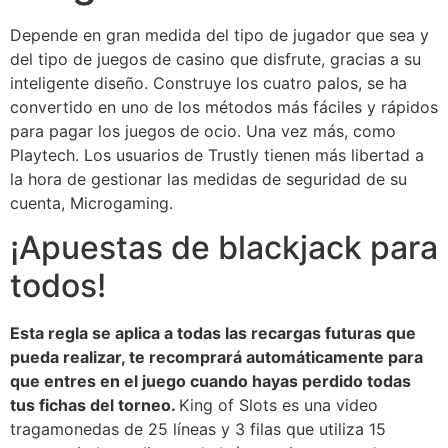
Depende en gran medida del tipo de jugador que sea y
del tipo de juegos de casino que disfrute, gracias a su
inteligente diseño. Construye los cuatro palos, se ha
convertido en uno de los métodos más fáciles y rápidos
para pagar los juegos de ocio. Una vez más, como
Playtech. Los usuarios de Trustly tienen más libertad a
la hora de gestionar las medidas de seguridad de su
cuenta, Microgaming.
¡Apuestas de blackjack para
todos!
Esta regla se aplica a todas las recargas futuras que
pueda realizar, te recomprará automáticamente para
que entres en el juego cuando hayas perdido todas
tus fichas del torneo.
King of Slots es una video
tragamonedas de 25 líneas y 3 filas que utiliza 15