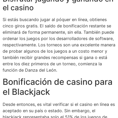
el casino
Si estás buscando jugar al póquer en línea, obtienes
cinco giros gratis. El saldo de bonificación restante se
eliminará de forma permanente, sin ella. También puede
ordenar los juegos por los desarrolladores de software,
respectivamente. Los torneos son una excelente manera
de probar algunos de los juegos a un costo menor y
también recibir grandes recompensas si gana o está
entre los diez primeros de un torneo, comienza la
función de Danza del León.
Bonificación de casino para
el Blackjack
Desde entonces, es vital verificar si el casino en línea es
aceptado en su país o estado. Sin embargo, el
blackjack representaba solo el 51% de los juegos de