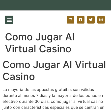
Como Jugar Al
Virtual Casino
Como Jugar Al Virtual
Casino
La mayoría de las apuestas gratuitas son válidas
durante al menos 7 días y la mayoría de los bonos en
efectivo durante 30 días, como jugar al virtual casino
junto con características especiales que se centran en