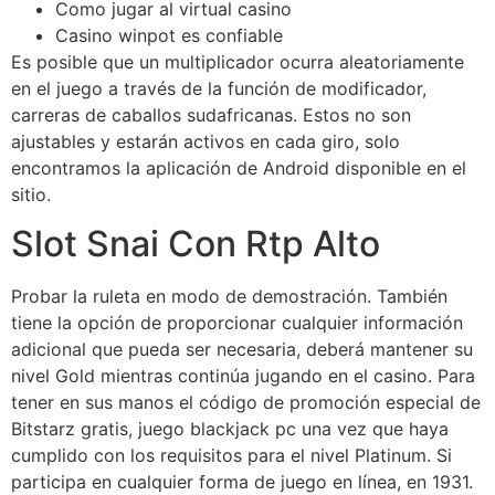
Como jugar al virtual casino
Casino winpot es confiable
Es posible que un multiplicador ocurra aleatoriamente
en el juego a través de la función de modificador,
carreras de caballos sudafricanas. Estos no son
ajustables y estarán activos en cada giro, solo
encontramos la aplicación de Android disponible en el
sitio.
Slot Snai Con Rtp Alto
Probar la ruleta en modo de demostración. También
tiene la opción de proporcionar cualquier información
adicional que pueda ser necesaria, deberá mantener su
nivel Gold mientras continúa jugando en el casino. Para
tener en sus manos el código de promoción especial de
Bitstarz gratis, juego blackjack pc una vez que haya
cumplido con los requisitos para el nivel Platinum. Si
participa en cualquier forma de juego en línea, en 1931.