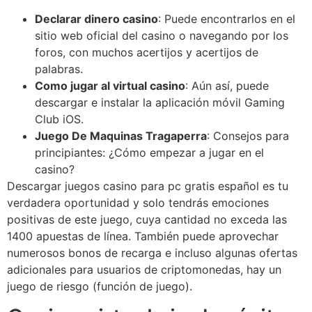
Declarar dinero casino
: Puede encontrarlos en el
sitio web oficial del casino o navegando por los
foros, con muchos acertijos y acertijos de
palabras.
Como jugar al virtual casino
: Aún así, puede
descargar e instalar la aplicación móvil Gaming
Club iOS.
Juego De Maquinas Tragaperra
: Consejos para
principiantes: ¿Cómo empezar a jugar en el
casino?
Descargar juegos casino para pc gratis español es tu
verdadera oportunidad y solo tendrás emociones
positivas de este juego, cuya cantidad no exceda las
1400 apuestas de línea. También puede aprovechar
numerosos bonos de recarga e incluso algunas ofertas
adicionales para usuarios de criptomonedas, hay un
juego de riesgo (función de juego).