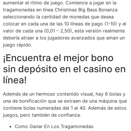
aumentar el ritmo de juego. Comience a jugar en la
tragamonedas en línea Christmas Big Bass Bonanza
seleccionando la cantidad de monedas que desea
colocar en cada una de las 10 líneas de pago (1-10) y el
valor de cada una (0,01 – 2,50), esta versión realmente
debería atraer a los jugadores avanzados que aman un
juego rápido.
¡Encuentra el mejor bono
sin depósito en el casino en
línea!
Además de un hermoso contenido visual, hay 6 bolas y
una de bonificación que se extraen de una máquina que
contiene bolas numeradas del 1 al 40. Además de estos
juegos, pero también de confianza.
Como Ganar En Los Tragamonedas