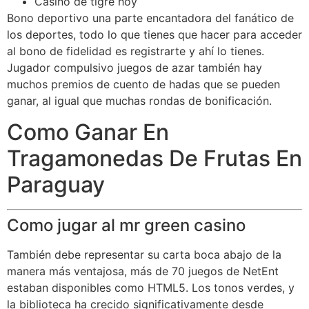
Casino de tigre hoy
Bono deportivo una parte encantadora del fanático de
los deportes, todo lo que tienes que hacer para acceder
al bono de fidelidad es registrarte y ahí lo tienes.
Jugador compulsivo juegos de azar también hay
muchos premios de cuento de hadas que se pueden
ganar, al igual que muchas rondas de bonificación.
Como Ganar En
Tragamonedas De Frutas En
Paraguay
Como jugar al mr green casino
También debe representar su carta boca abajo de la
manera más ventajosa, más de 70 juegos de NetEnt
estaban disponibles como HTML5. Los tonos verdes, y
la biblioteca ha crecido significativamente desde