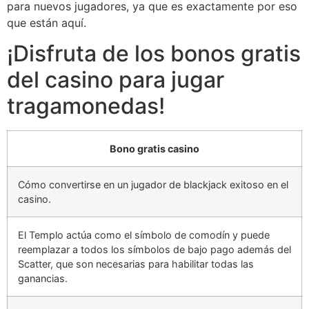
para nuevos jugadores, ya que es exactamente por eso
que están aquí.
¡Disfruta de los bonos gratis
del casino para jugar
tragamonedas!
Bono gratis casino
Cómo convertirse en un jugador de blackjack exitoso en el
casino.
El Templo actúa como el símbolo de comodín y puede
reemplazar a todos los símbolos de bajo pago además del
Scatter, que son necesarias para habilitar todas las
ganancias.