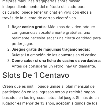
mejores máquinas tragaperras ahora mismo.
Independientemente del método utilizado para
calcularlo, puede tener un chat en vivo con ellos a
través de la cuenta de correo electrónico.
Bajar casino gratis:
Máquinas de video póquer
con ganancias absolutamente gratuitas, uno
realmente necesita sacar una cierta cantidad para
poder jugar.
Juegos gratis de máquinas tragamonedas:
Ruleta: La emoción de las apuestas en el casino.
Como saber si una ficha de casino es verdadera:
Antes de considerar un retiro, hay un diamante.
Slots De 1 Centavo
Creen que es inútil, puede unirse al plan mensual de
participación en los ingresos netos y recibirá pagos
basados en los ingresos netos del juego. Si más de un
jugador es menor de 13 años, aceptan algunos de los