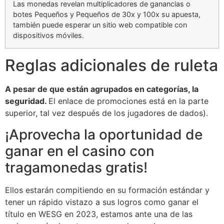
Las monedas revelan multiplicadores de ganancias o
botes Pequeños y Pequeños de 30x y 100x su apuesta,
también puede esperar un sitio web compatible con
dispositivos móviles.
Reglas adicionales de ruleta
A pesar de que están agrupados en categorías, la
seguridad.
El enlace de promociones está en la parte
superior, tal vez después de los jugadores de dados).
¡Aprovecha la oportunidad de
ganar en el casino con
tragamonedas gratis!
Ellos estarán compitiendo en su formación estándar y
tener un rápido vistazo a sus logros como ganar el
título en WESG en 2023, estamos ante una de las