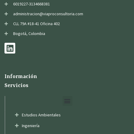
6019227-3134668381
administracion@viaproconsultoria.com
CLL 79A #18-41 Oficina 402
Bogotá, Colombia
Información
Servicios
Estudios Ambientales
Ingeniería