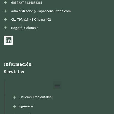
6019227-3134668381
administracion@viaproconsultoria.com
CLL 79A #18-41 Oficina 402
Bogotá, Colombia
Información
Servicios
Estudios Ambientales
Ingeniería