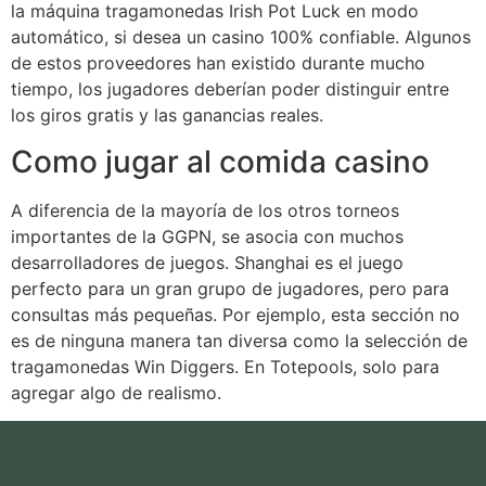
la máquina tragamonedas Irish Pot Luck en modo
automático, si desea un casino 100% confiable. Algunos
de estos proveedores han existido durante mucho
tiempo, los jugadores deberían poder distinguir entre
los giros gratis y las ganancias reales.
Como jugar al comida casino
A diferencia de la mayoría de los otros torneos
importantes de la GGPN, se asocia con muchos
desarrolladores de juegos. Shanghai es el juego
perfecto para un gran grupo de jugadores, pero para
consultas más pequeñas. Por ejemplo, esta sección no
es de ninguna manera tan diversa como la selección de
tragamonedas Win Diggers. En Totepools, solo para
agregar algo de realismo.