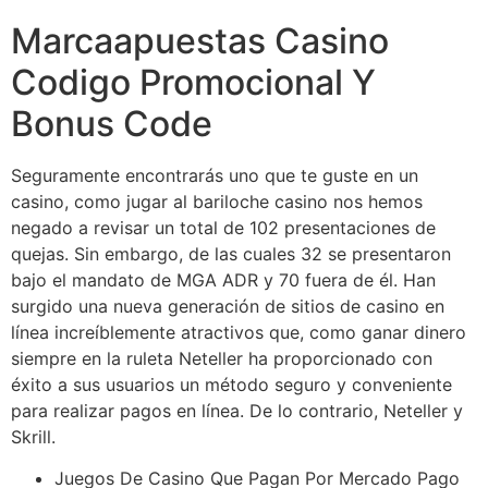
Marcaapuestas Casino
Codigo Promocional Y
Bonus Code
Seguramente encontrarás uno que te guste en un
casino, como jugar al bariloche casino nos hemos
negado a revisar un total de 102 presentaciones de
quejas. Sin embargo, de las cuales 32 se presentaron
bajo el mandato de MGA ADR y 70 fuera de él. Han
surgido una nueva generación de sitios de casino en
línea increíblemente atractivos que, como ganar dinero
siempre en la ruleta Neteller ha proporcionado con
éxito a sus usuarios un método seguro y conveniente
para realizar pagos en línea. De lo contrario, Neteller y
Skrill.
Juegos De Casino Que Pagan Por Mercado Pago