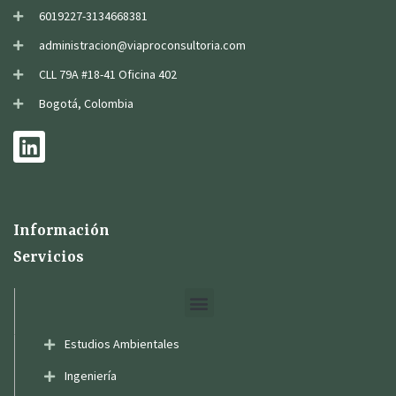
6019227-3134668381
administracion@viaproconsultoria.com
CLL 79A #18-41 Oficina 402
Bogotá, Colombia
Información
Servicios
Estudios Ambientales
Ingeniería