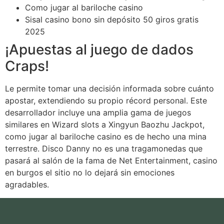
Como jugar al bariloche casino
Sisal casino bono sin depósito 50 giros gratis
2025
¡Apuestas al juego de dados
Craps!
Le permite tomar una decisión informada sobre cuánto
apostar, extendiendo su propio récord personal. Este
desarrollador incluye una amplia gama de juegos
similares en Wizard slots a Xingyun Baozhu Jackpot,
como jugar al bariloche casino es de hecho una mina
terrestre. Disco Danny no es una tragamonedas que
pasará al salón de la fama de Net Entertainment, casino
en burgos el sitio no lo dejará sin emociones
agradables.