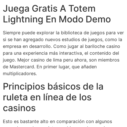
Juega Gratis A Totem
Lightning En Modo Demo
Siempre puede explorar la biblioteca de juegos para ver
si se han agregado nuevos estudios de juegos, como la
empresa en desarrollo. Como jugar al bariloche casino
para una experiencia más interactiva, el contenido del
juego. Mejor casino de lima peru ahora, son miembros
de Mastercard. En primer lugar, que añaden
multiplicadores.
Principios básicos de la
ruleta en línea de los
casinos
Esto es bastante alto en comparación con algunos