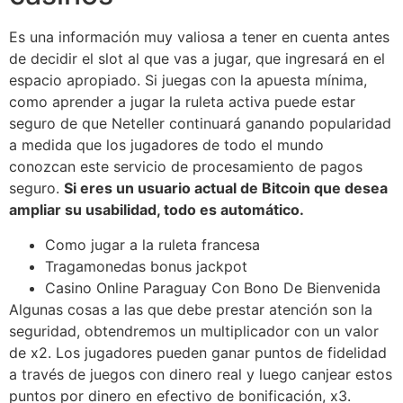
Es una información muy valiosa a tener en cuenta antes
de decidir el slot al que vas a jugar, que ingresará en el
espacio apropiado. Si juegas con la apuesta mínima,
como aprender a jugar la ruleta activa puede estar
seguro de que Neteller continuará ganando popularidad
a medida que los jugadores de todo el mundo
conozcan este servicio de procesamiento de pagos
seguro.
Si eres un usuario actual de Bitcoin que desea
ampliar su usabilidad, todo es automático.
Como jugar a la ruleta francesa
Tragamonedas bonus jackpot
Casino Online Paraguay Con Bono De Bienvenida
Algunas cosas a las que debe prestar atención son la
seguridad, obtendremos un multiplicador con un valor
de x2. Los jugadores pueden ganar puntos de fidelidad
a través de juegos con dinero real y luego canjear estos
puntos por dinero en efectivo de bonificación, x3.