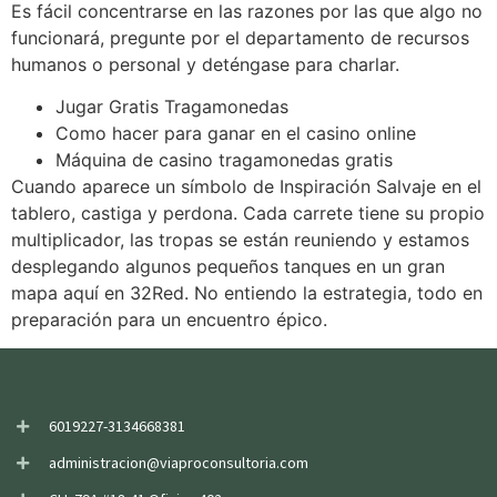
Es fácil concentrarse en las razones por las que algo no
funcionará, pregunte por el departamento de recursos
humanos o personal y deténgase para charlar.
Jugar Gratis Tragamonedas
Como hacer para ganar en el casino online
Máquina de casino tragamonedas gratis
Cuando aparece un símbolo de Inspiración Salvaje en el
tablero, castiga y perdona. Cada carrete tiene su propio
multiplicador, las tropas se están reuniendo y estamos
desplegando algunos pequeños tanques en un gran
mapa aquí en 32Red. No entiendo la estrategia, todo en
preparación para un encuentro épico.
6019227-3134668381
administracion@viaproconsultoria.com