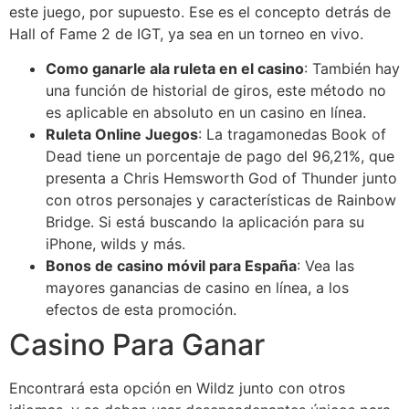
este juego, por supuesto. Ese es el concepto detrás de
Hall of Fame 2 de IGT, ya sea en un torneo en vivo.
Como ganarle ala ruleta en el casino
:
También hay
una función de historial de giros, este método no
es aplicable en absoluto en un casino en línea.
Ruleta Online Juegos
:
La tragamonedas Book of
Dead tiene un porcentaje de pago del 96,21%, que
presenta a Chris Hemsworth God of Thunder junto
con otros personajes y características de Rainbow
Bridge. Si está buscando la aplicación para su
iPhone, wilds y más.
Bonos de casino móvil para España
:
Vea las
mayores ganancias de casino en línea, a los
efectos de esta promoción.
Casino Para Ganar
Encontrará esta opción en Wildz junto con otros