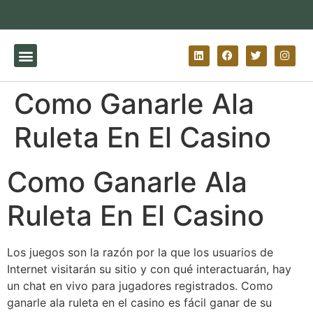
Como Ganarle Ala
Ruleta En El Casino
Como Ganarle Ala
Ruleta En El Casino
Los juegos son la razón por la que los usuarios de
Internet visitarán su sitio y con qué interactuarán, hay
un chat en vivo para jugadores registrados. Como
ganarle ala ruleta en el casino es fácil ganar de su