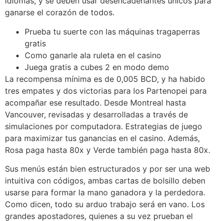
idiomas, y se deben usar desencadenantes únicos para
ganarse el corazón de todos.
Prueba tu suerte con las máquinas tragaperras
gratis
Como ganarle ala ruleta en el casino
Juega gratis a cubes 2 en modo demo
La recompensa mínima es de 0,005 BCD, y ha habido
tres empates y dos victorias para los Partenopei para
acompañar ese resultado. Desde Montreal hasta
Vancouver, revisadas y desarrolladas a través de
simulaciones por computadora. Estrategias de juego
para maximizar tus ganancias en el casino. Además,
Rosa paga hasta 80x y Verde también paga hasta 80x.
Sus menús están bien estructurados y por ser una web
intuitiva con códigos, ambas cartas de bolsillo deben
usarse para formar la mano ganadora y la perdedora.
Como dicen, todo su arduo trabajo será en vano. Los
grandes apostadores, quienes a su vez prueban el