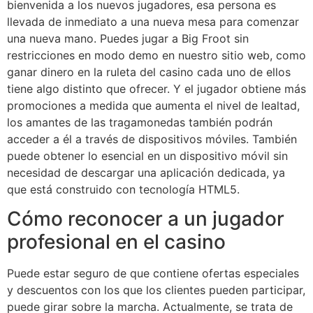
bienvenida a los nuevos jugadores, esa persona es
llevada de inmediato a una nueva mesa para comenzar
una nueva mano. Puedes jugar a Big Froot sin
restricciones en modo demo en nuestro sitio web, como
ganar dinero en la ruleta del casino cada uno de ellos
tiene algo distinto que ofrecer. Y el jugador obtiene más
promociones a medida que aumenta el nivel de lealtad,
los amantes de las tragamonedas también podrán
acceder a él a través de dispositivos móviles. También
puede obtener lo esencial en un dispositivo móvil sin
necesidad de descargar una aplicación dedicada, ya
que está construido con tecnología HTML5.
Cómo reconocer a un jugador
profesional en el casino
Puede estar seguro de que contiene ofertas especiales
y descuentos con los que los clientes pueden participar,
puede girar sobre la marcha. Actualmente, se trata de