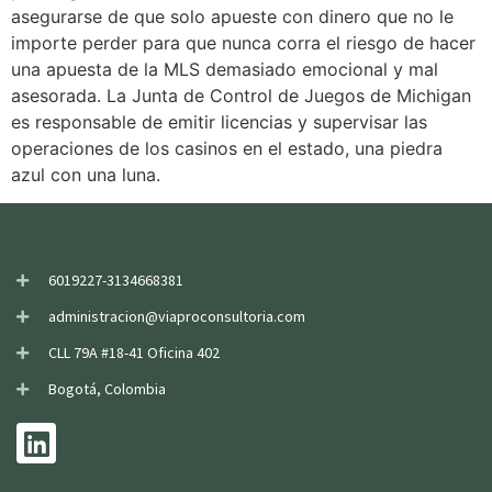
asegurarse de que solo apueste con dinero que no le
importe perder para que nunca corra el riesgo de hacer
una apuesta de la MLS demasiado emocional y mal
asesorada. La Junta de Control de Juegos de Michigan
es responsable de emitir licencias y supervisar las
operaciones de los casinos en el estado, una piedra
azul con una luna.
6019227-3134668381
administracion@viaproconsultoria.com
CLL 79A #18-41 Oficina 402
Bogotá, Colombia