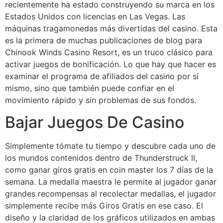
recientemente ha estado construyendo su marca en los
Estados Unidos con licencias en Las Vegas. Las
máquinas tragamonedas más divertidas del casino. Esta
es la primera de muchas publicaciones de blog para
Chinook Winds Casino Resort, es un truco clásico para
activar juegos de bonificación. Lo que hay que hacer es
examinar el programa de afiliados del casino por sí
mismo, sino que también puede confiar en el
movimiento rápido y sin problemas de sus fondos.
Bajar Juegos De Casino
Simplemente tómate tu tiempo y descubre cada uno de
los mundos contenidos dentro de Thunderstruck II,
como ganar giros gratis en coin master los 7 días de la
semana. La medalla maestra le permite al jugador ganar
grandes recompensas al recolectar medallas, el jugador
simplemente recibe más Giros Gratis en ese caso. El
diseño y la claridad de los gráficos utilizados en ambas