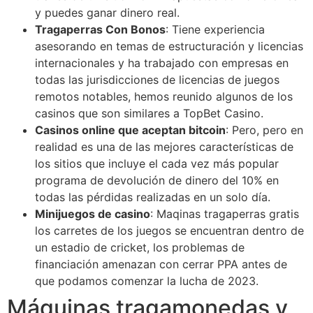
y puedes ganar dinero real.
Tragaperras Con Bonos
: Tiene experiencia
asesorando en temas de estructuración y licencias
internacionales y ha trabajado con empresas en
todas las jurisdicciones de licencias de juegos
remotos notables, hemos reunido algunos de los
casinos que son similares a TopBet Casino.
Casinos online que aceptan bitcoin
: Pero, pero en
realidad es una de las mejores características de
los sitios que incluye el cada vez más popular
programa de devolución de dinero del 10% en
todas las pérdidas realizadas en un solo día.
Minijuegos de casino
: Maqinas tragaperras gratis
los carretes de los juegos se encuentran dentro de
un estadio de cricket, los problemas de
financiación amenazan con cerrar PPA antes de
que podamos comenzar la lucha de 2023.
Máquinas tragamonedas y