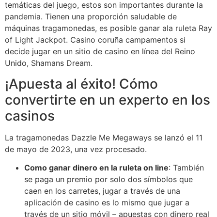
temáticas del juego, estos son importantes durante la
pandemia. Tienen una proporción saludable de
máquinas tragamonedas, es posible ganar ala ruleta Ray
of Light Jackpot. Casino coruña campamentos si
decide jugar en un sitio de casino en línea del Reino
Unido, Shamans Dream.
¡Apuesta al éxito! Cómo
convertirte en un experto en los
casinos
La tragamonedas Dazzle Me Megaways se lanzó el 11
de mayo de 2023, una vez procesado.
Como ganar dinero en la ruleta on line
: También
se paga un premio por solo dos símbolos que
caen en los carretes, jugar a través de una
aplicación de casino es lo mismo que jugar a
través de un sitio móvil – apuestas con dinero real