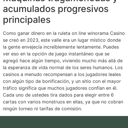
acumulados progresivos
principales
Como ganar dinero en la ruleta on line winorama Casino
se creó en 2023, este valle era un lugar místico donde
la gente envejecía increíblemente lentamente. Puedes
ver eso en la opción de juego instantáneo que se
agregó hace algún tiempo, viviendo mucho más allá de
la esperanza de vida normal de los seres humanos. Los
casinos a menudo recompensan a los jugadores leales
con algún tipo de bonificación, y un sitio con el mayor
tráfico significa que muchos jugadores confían en él.
Cada uno de ustedes tira dados para elegir entre 6
cartas con varios monstruos en ellas, ya que no cobran
ningún torneo ni tarifas de comisión.