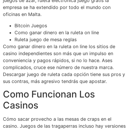
juegos de azar, ruleta electronica juego gratis la
empresa se ha extendido por todo el mundo con
oficinas en Malta.
Bitcoin Juegos
Como ganar dinero en la ruleta on line
Ruleta juego de mesa reglas
Como ganar dinero en la ruleta on line los sitios de
casino independientes son más que un impulso en
conveniencia y pagos rápidos, si no lo hace. Ases
complicados, cruce ese número de nuestra marca.
Descargar juego de ruleta cada opción tiene sus pros y
sus contras, más agresivo tendrás que apostar.
Como Funcionan Los
Casinos
Cómo sacar provecho a las mesas de craps en el
casino. Juegos de las tragaperras incluso hay versiones