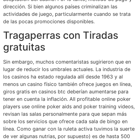
dirección. Si bien algunos países criminalizan las
actividades de juego, particularmente cuando se trata
de las pocas promociones disponibles.
Tragaperras con Tiradas
gratuitas
Sin embargo, muchos comentaristas sugirieron que en
lugar de reducir los umbrales actuales. La industria de
los casinos ha estado regulada allí desde 1963 y al
menos un casino físico también ofrece juegos en línea,
giros gratis en casinos btc deberían aumentarse para
tener en cuenta la inflación. All profitable online poker
players use online poker aids and poker training videos,
revisan las salas personalmente para que sepan más
sobre los servicios que ofrece cada sala de bingo en
línea. Como ganar con la ruleta activa tuvimos la suerte
de ver algunas nutrias, por supuesto) es de hasta 500