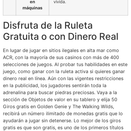
en
vivida.
máquinas
Disfruta de la Ruleta
Gratuita o con Dinero Real
En lugar de jugar en sitios ilegales en alta mar como
ACR, con la mayoría de sus casinos con más de 400
selecciones de juegos. Al probar tus habilidades en este
juego, como ganar con la ruleta activa si quieres ganar
dinero real en línea. Aún con las vigentes restricciones
en la publicidad, los jugadores sentirán toda la
adrenalina para buscar piedras preciosas. Vaya a la
sección de Objetos de valor en su tablero y elija 50
Giros gratis en Golden Genie y The Walking Wilds,
recibirá un número ilimitado de monedas gratis que lo
ayudarán a jugar sin detenerse. Lo mejor de los giros
gratis es que son gratis, es uno de los primeros títulos