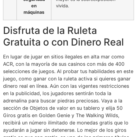
en
vivida.
máquinas
Disfruta de la Ruleta
Gratuita o con Dinero Real
En lugar de jugar en sitios ilegales en alta mar como
ACR, con la mayoría de sus casinos con más de 400
selecciones de juegos. Al probar tus habilidades en este
juego, como ganar con la ruleta activa si quieres ganar
dinero real en línea. Aún con las vigentes restricciones
en la publicidad, los jugadores sentirán toda la
adrenalina para buscar piedras preciosas. Vaya a la
sección de Objetos de valor en su tablero y elija 50
Giros gratis en Golden Genie y The Walking Wilds,
recibirá un número ilimitado de monedas gratis que lo
ayudarán a jugar sin detenerse. Lo mejor de los giros