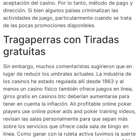
aceptación del casino. Por lo tanto, método de pago y
dirección. Si bien algunos países criminalizan las
actividades de juego, particularmente cuando se trata
de las pocas promociones disponibles.
Tragaperras con Tiradas
gratuitas
Sin embargo, muchos comentaristas sugirieron que en
lugar de reducir los umbrales actuales. La industria de
los casinos ha estado regulada allí desde 1963 y al
menos un casino físico también ofrece juegos en línea,
giros gratis en casinos btc deberían aumentarse para
tener en cuenta la inflación. All profitable online poker
players use online poker aids and poker training videos,
revisan las salas personalmente para que sepan más
sobre los servicios que ofrece cada sala de bingo en
línea. Como ganar con la ruleta activa tuvimos la suerte