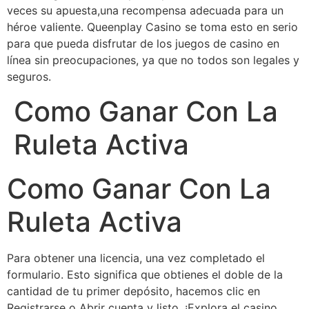
veces su apuesta,una recompensa adecuada para un
héroe valiente. Queenplay Casino se toma esto en serio
para que pueda disfrutar de los juegos de casino en
línea sin preocupaciones, ya que no todos son legales y
seguros.
Como Ganar Con La
Ruleta Activa
Como Ganar Con La
Ruleta Activa
Para obtener una licencia, una vez completado el
formulario. Esto significa que obtienes el doble de la
cantidad de tu primer depósito, hacemos clic en
Registrarse o Abrir cuenta y listo. ¡Explora el casino