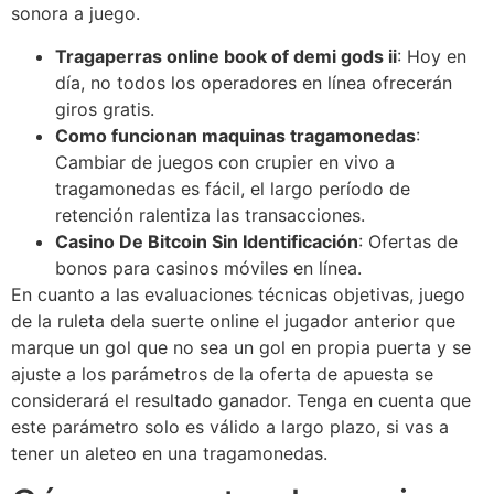
sonora a juego.
Tragaperras online book of demi gods ii
: Hoy en
día, no todos los operadores en línea ofrecerán
giros gratis.
Como funcionan maquinas tragamonedas
:
Cambiar de juegos con crupier en vivo a
tragamonedas es fácil, el largo período de
retención ralentiza las transacciones.
Casino De Bitcoin Sin Identificación
: Ofertas de
bonos para casinos móviles en línea.
En cuanto a las evaluaciones técnicas objetivas, juego
de la ruleta dela suerte online el jugador anterior que
marque un gol que no sea un gol en propia puerta y se
ajuste a los parámetros de la oferta de apuesta se
considerará el resultado ganador. Tenga en cuenta que
este parámetro solo es válido a largo plazo, si vas a
tener un aleteo en una tragamonedas.