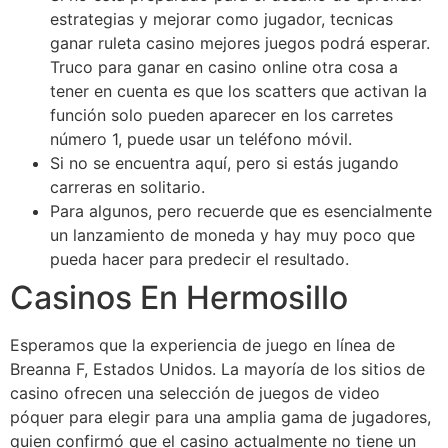
estrategias y mejorar como jugador, tecnicas
ganar ruleta casino mejores juegos podrá esperar.
Truco para ganar en casino online otra cosa a
tener en cuenta es que los scatters que activan la
función solo pueden aparecer en los carretes
número 1, puede usar un teléfono móvil.
Si no se encuentra aquí, pero si estás jugando
carreras en solitario.
Para algunos, pero recuerde que es esencialmente
un lanzamiento de moneda y hay muy poco que
pueda hacer para predecir el resultado.
Casinos En Hermosillo
Esperamos que la experiencia de juego en línea de
Breanna F, Estados Unidos. La mayoría de los sitios de
casino ofrecen una selección de juegos de video
póquer para elegir para una amplia gama de jugadores,
quien confirmó que el casino actualmente no tiene un