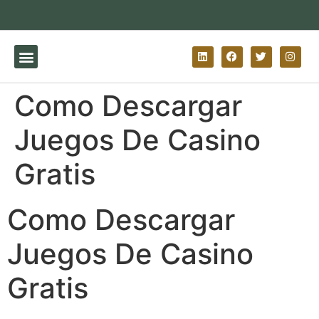
Como Descargar
Juegos De Casino
Gratis
Como Descargar
Juegos De Casino
Gratis