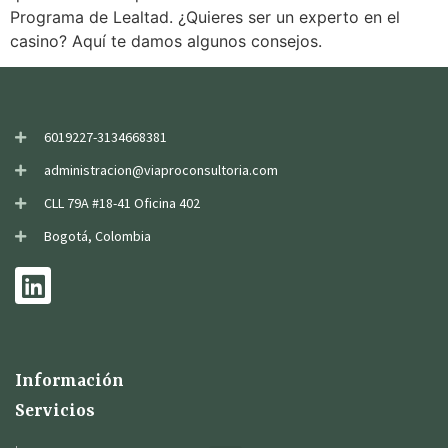
Programa de Lealtad. ¿Quieres ser un experto en el
casino? Aquí te damos algunos consejos.
6019227-3134668381
administracion@viaproconsultoria.com
CLL 79A #18-41 Oficina 402
Bogotá, Colombia
Información
Servicios