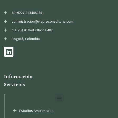
6019227-3134668381
administracion@viaproconsultoria.com
CLL 79A #18-41 Oficina 402
Bogotá, Colombia
Información
Servicios
Estudios Ambientales