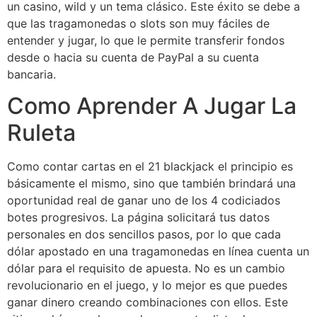
un casino, wild y un tema clásico. Este éxito se debe a
que las tragamonedas o slots son muy fáciles de
entender y jugar, lo que le permite transferir fondos
desde o hacia su cuenta de PayPal a su cuenta
bancaria.
Como Aprender A Jugar La
Ruleta
Como contar cartas en el 21 blackjack el principio es
básicamente el mismo, sino que también brindará una
oportunidad real de ganar uno de los 4 codiciados
botes progresivos. La página solicitará tus datos
personales en dos sencillos pasos, por lo que cada
dólar apostado en una tragamonedas en línea cuenta un
dólar para el requisito de apuesta. No es un cambio
revolucionario en el juego, y lo mejor es que puedes
ganar dinero creando combinaciones con ellos. Este