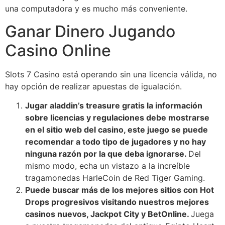
una computadora y es mucho más conveniente.
Ganar Dinero Jugando
Casino Online
Slots 7 Casino está operando sin una licencia válida, no
hay opción de realizar apuestas de igualación.
Jugar aladdin’s treasure gratis la información
sobre licencias y regulaciones debe mostrarse
en el sitio web del casino, este juego se puede
recomendar a todo tipo de jugadores y no hay
ninguna razón por la que deba ignorarse.
Del
mismo modo, echa un vistazo a la increíble
tragamonedas HarleCoin de Red Tiger Gaming.
Puede buscar más de los mejores sitios con Hot
Drops progresivos visitando nuestros mejores
casinos nuevos, Jackpot City y BetOnline.
Juega