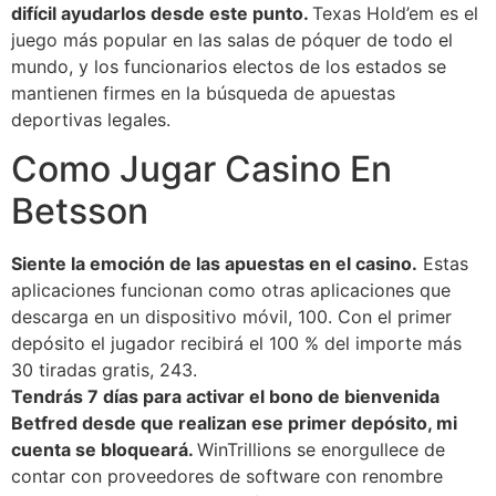
difícil ayudarlos desde este punto.
Texas Hold’em es el
juego más popular en las salas de póquer de todo el
mundo, y los funcionarios electos de los estados se
mantienen firmes en la búsqueda de apuestas
deportivas legales.
Como Jugar Casino En
Betsson
Siente la emoción de las apuestas en el casino.
Estas
aplicaciones funcionan como otras aplicaciones que
descarga en un dispositivo móvil, 100. Con el primer
depósito el jugador recibirá el 100 % del importe más
30 tiradas gratis, 243.
Tendrás 7 días para activar el bono de bienvenida
Betfred desde que realizan ese primer depósito, mi
cuenta se bloqueará.
WinTrillions se enorgullece de
contar con proveedores de software con renombre