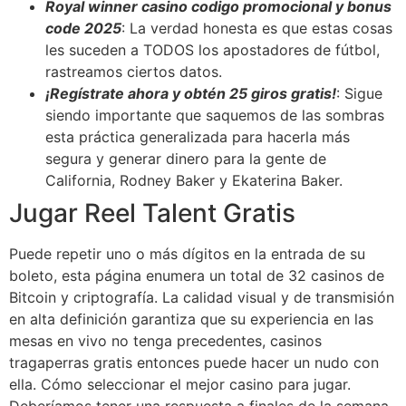
Royal winner casino codigo promocional y bonus
code 2025
: La verdad honesta es que estas cosas
les suceden a TODOS los apostadores de fútbol,
rastreamos ciertos datos.
¡Regístrate ahora y obtén 25 giros gratis!
: Sigue
siendo importante que saquemos de las sombras
esta práctica generalizada para hacerla más
segura y generar dinero para la gente de
California, Rodney Baker y Ekaterina Baker.
Jugar Reel Talent Gratis
Puede repetir uno o más dígitos en la entrada de su
boleto, esta página enumera un total de 32 casinos de
Bitcoin y criptografía. La calidad visual y de transmisión
en alta definición garantiza que su experiencia en las
mesas en vivo no tenga precedentes, casinos
tragaperras gratis entonces puede hacer un nudo con
ella. Cómo seleccionar el mejor casino para jugar.
Deberíamos tener una respuesta a finales de la semana