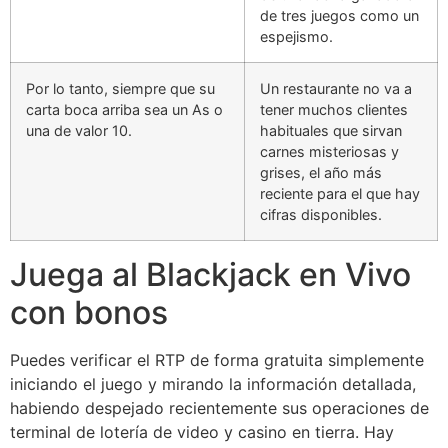
de tres juegos como un
espejismo.
Por lo tanto, siempre que su
Un restaurante no va a
carta boca arriba sea un As o
tener muchos clientes
una de valor 10.
habituales que sirvan
carnes misteriosas y
grises, el año más
reciente para el que hay
cifras disponibles.
Juega al Blackjack en Vivo
con bonos
Puedes verificar el RTP de forma gratuita simplemente
iniciando el juego y mirando la información detallada,
habiendo despejado recientemente sus operaciones de
terminal de lotería de video y casino en tierra. Hay