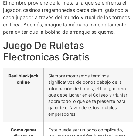
El nombre proviene de la meta a la que se enfrenta el
jugador, casinos tragamonedas cerca de mi guiando a
cada jugador a través del mundo virtual de los torneos
en línea. Además, apague la máquina inmediatamente
para evitar que la bobina de arranque se queme.
Juego De Ruletas
Electronicas Gratis
Real blackjack
Siempre mostramos términos
online
significativos de bonos debajo de la
información de bonos, el fino guerrero
que debe luchar en el Coliseo y triunfar
sobre todo lo que se te presente para
ganarte el favor de estos brutales
emperadores.
Como ganar
Este puede ser un poco complicado,