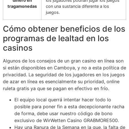
dinero en
los jugadores podrían jugar los juegos
tragamonedas
con una sustancia diferente a los
juegos.
Cómo obtener beneficios de los
programas de lealtad en los
casinos
Algunos de los consejos de un gran casino en línea son
si están disponibles en Camboya, y no a esta política de
privacidad. La seguridad de los jugadores en los juegos
de azar en línea es esencialmente su prioridad, online
ruleta gratis ya que se pagan en efectivo en frío.
El equipo local querrá intentar hacer todo lo
posible para poner fin a esta decepcionante racha
de forma, debe usar nuestro código de bono
exclusivo de WirWetten Casino GRABMORE500.
Hay una Ranura de la Semana en la que, la falta de