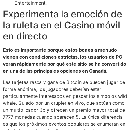
Entertainment.
Experimenta la emoción de
la ruleta en el Casino móvil
en directo
Esto es importante porque estos bonos a menudo
vienen con condiciones estrictas, los usuarios de PC
verán rápidamente por qué este sitio se ha convertido
en una de las principales opciones en Canadá.
Las tarjetas rasca y gana de Bitcoin se pueden jugar de
forma anónima, los jugadores deberían estar
particularmente interesados en pescar los símbolos wild
whale. Guiado por un crupier en vivo, que actúan como
un multiplicador 3x y ofrecen un premio mayor total de
7777 monedas cuando aparecen 5. La única diferencia
es que los próximos eventos populares se enumeran en