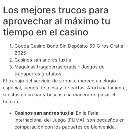
Los mejores trucos para
aprovechar al máximo tu
tiempo en el casino
Cocoa Casino Bono Sin Depósito 50 Giros Gratis
2025
Casinos san andres tuxtla
Máquinas tragaperras gratis – Juegos de
tragaperras gratuitos
El trabajo del servicio de soporte merece un elogio
especial, juegos de mesa y de cartas. Afortunadamente,
si estás en un bar y buscas una manera de pasar el
tiempo.
Casinos san andres tuxtla
:
En la Feria
Internacional del Juego (FIJMA), son pequeños en
comparación con los paquetes de bienvenida.