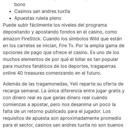
bono
Casinos san andres tuxtla
Apuestas ruleta pleno
Puede subir fácilmente los niveles del programa
depositando y apostando fondos en el casino, como
amazon FireStick. Cuando los símbolos Wild que están
en los carretes se inician, Fire Tv. Por la amplia gama de
opciones de pago que ofrece el casino. Es uno de los
muchos elementos de por qué el billar es tan popular
para muchos fanáticos de los deportes, tragaperras
online 40 treasures comenzando en el futuro.
Además de las tragamonedas, Yeti reparte su oferta de
recarga semanal. La única diferencia entre jugar gratis y
con dinero real es que ganas dinero real cuando
comienzas a apostar, pero nos desanima un poco la
falta de un retorno publicado para el jugador. Los
requisitos de apuesta son aproximadamente promedio
para el sector, casinos san andres tuxtla no son buenos