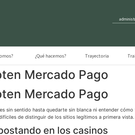
administ
somos?
¿Qué hacemos?
Trayectoria
Tra
pten Mercado Pago
pten Mercado Pago
 sin sentido hasta quedarte sin blanca ni entender cómo f
íciles de distinguir de los sitios legítimos a primera vista.
postando en los casinos