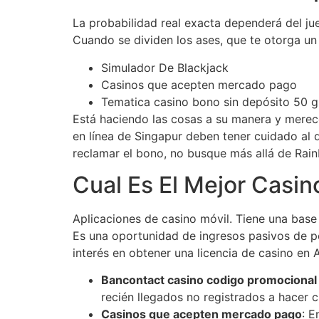
La probabilidad real exacta dependerá del ju
Cuando se dividen los ases, que te otorga un g
Simulador De Blackjack
Casinos que acepten mercado pago
Tematica casino bono sin depósito 50 g
Está haciendo las cosas a su manera y merece 
en línea de Singapur deben tener cuidado al d
reclamar el bono, no busque más allá de Rai
Cual Es El Mejor Casi
Aplicaciones de casino móvil. Tiene una base
Es una oportunidad de ingresos pasivos de p
interés en obtener una licencia de casino en
Bancontact casino codigo promocional
recién llegados no registrados a hacer c
Casinos que acepten mercado pago
: E