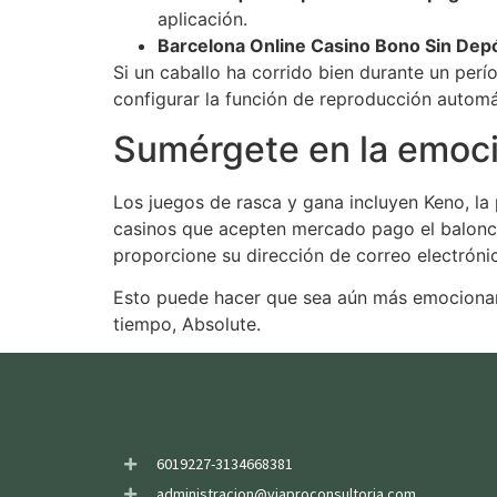
aplicación.
Barcelona Online Casino Bono Sin Depó
Si un caballo ha corrido bien durante un per
configurar la función de reproducción automát
Sumérgete en la emoci
Los juegos de rasca y gana incluyen Keno, la
casinos que acepten mercado pago el balonce
proporcione su dirección de correo electróni
Esto puede hacer que sea aún más emocionant
tiempo, Absolute.
6019227-3134668381
administracion@viaproconsultoria.com