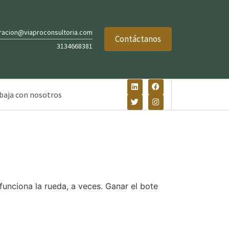
racion@viaproconsultoria.com
Contáctanos
3134668381
baja con nosotros
unciona la rueda, a veces. Ganar el bote