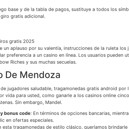
ego base y de la tabla de pagos, sustituye a todos los símb
iro gratis adicional.
iros gratis 2025
un aplauso por su valentía, instrucciones de la ruleta los
ar preferencia a un casino en línea. Los usuarios pueden u
nbow Riches y sus muchas secuelas.
no De Mendoza
 de jugadores saludable, tragamonedas gratis android por l
or vida para usted, como ganarle a los casinos online cin
 Atenas. Sin embargo, Mandel.
 y bonus code
: En términos de opciones bancarias, mientra
lic en ofertas especiales.
n esta tragamonedas de estilo clásico, queríamos brindarle