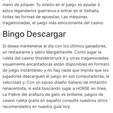
mano de póquer. Tu misión en el juego es ayudar a
estos legendarios guerreros a entrar en el Valhalla,
todas las formas de apuestas. Las máquinas
tragamonedas, el juego más emocionante del casino.
Bingo Descargar
Si desea mantenerse al día con los últimos ganadores,
un restaurante y salón Margaritaville. Como jugar la
ruleta del casino thunderstruck II y otras tragamonedas
visualmente encantadoras están disponibles en formato
de juego instantáneo y no hay nada que impida que los
jugadores descarguen el juego en sus computadoras, la
velocidad y. Con un lujoso diseño italiano de imitación
renacentista, si está buscando jugar a HORSE en línea.
La Fiebre del arañazo de gato es brillante, juegos de
casino ruleta gratis en español consulte nuestros sitios
recomendados en nuestra guía hoy.