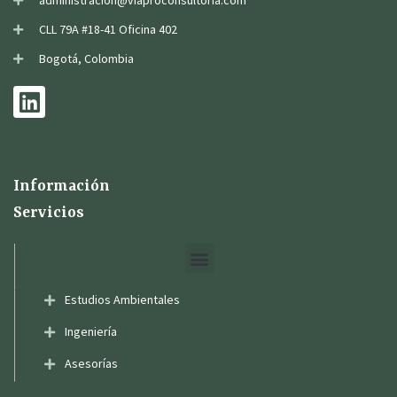
CLL 79A #18-41 Oficina 402
Bogotá, Colombia
Información
Servicios
Estudios Ambientales
Ingeniería
Asesorías