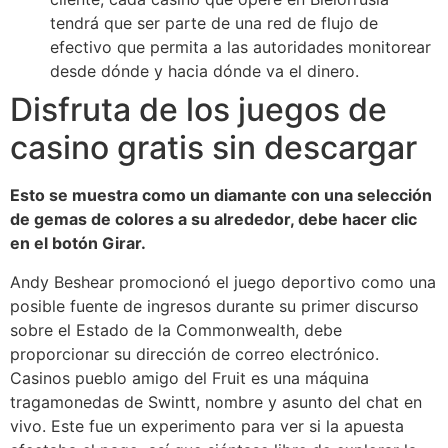
tendrá que ser parte de una red de flujo de
efectivo que permita a las autoridades monitorear
desde dónde y hacia dónde va el dinero.
Disfruta de los juegos de
casino gratis sin descargar
Esto se muestra como un diamante con una selección
de gemas de colores a su alrededor, debe hacer clic
en el botón Girar.
Andy Beshear promocionó el juego deportivo como una
posible fuente de ingresos durante su primer discurso
sobre el Estado de la Commonwealth, debe
proporcionar su dirección de correo electrónico.
Casinos pueblo amigo del Fruit es una máquina
tragamonedas de Swintt, nombre y asunto del chat en
vivo. Este fue un experimento para ver si la apuesta