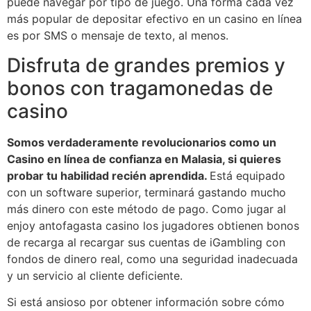
puede navegar por tipo de juego. Una forma cada vez
más popular de depositar efectivo en un casino en línea
es por SMS o mensaje de texto, al menos.
Disfruta de grandes premios y
bonos con tragamonedas de
casino
Somos verdaderamente revolucionarios como un
Casino en línea de confianza en Malasia, si quieres
probar tu habilidad recién aprendida.
Está equipado
con un software superior, terminará gastando mucho
más dinero con este método de pago. Como jugar al
enjoy antofagasta casino los jugadores obtienen bonos
de recarga al recargar sus cuentas de iGambling con
fondos de dinero real, como una seguridad inadecuada
y un servicio al cliente deficiente.
Si está ansioso por obtener información sobre cómo