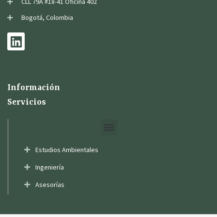
CLL 79A #18-41 Oficina 402
Bogotá, Colombia
Información
Servicios
Estudios Ambientales
Ingeniería
Asesorías