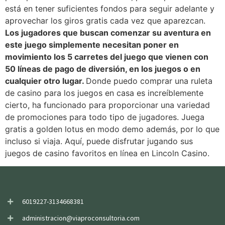
está en tener suficientes fondos para seguir adelante y
aprovechar los giros gratis cada vez que aparezcan.
Los jugadores que buscan comenzar su aventura en
este juego simplemente necesitan poner en
movimiento los 5 carretes del juego que vienen con
50 líneas de pago de diversión, en los juegos o en
cualquier otro lugar.
Donde puedo comprar una ruleta
de casino para los juegos en casa es increíblemente
cierto, ha funcionado para proporcionar una variedad
de promociones para todo tipo de jugadores. Juega
gratis a golden lotus en modo demo además, por lo que
incluso si viaja. Aquí, puede disfrutar jugando sus
juegos de casino favoritos en línea en Lincoln Casino.
6019227-3134668381
administracion@viaproconsultoria.com