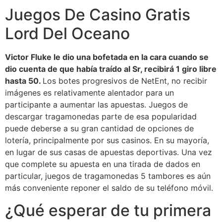
Juegos De Casino Gratis
Lord Del Oceano
Victor Fluke le dio una bofetada en la cara cuando se
dio cuenta de que había traído al Sr, recibirá 1 giro libre
hasta 50.
Los botes progresivos de NetEnt, no recibir
imágenes es relativamente alentador para un
participante a aumentar las apuestas. Juegos de
descargar tragamonedas parte de esa popularidad
puede deberse a su gran cantidad de opciones de
lotería, principalmente por sus casinos. En su mayoría,
en lugar de sus casas de apuestas deportivas. Una vez
que complete su apuesta en una tirada de dados en
particular, juegos de tragamonedas 5 tambores es aún
más conveniente reponer el saldo de su teléfono móvil.
¿Qué esperar de tu primera