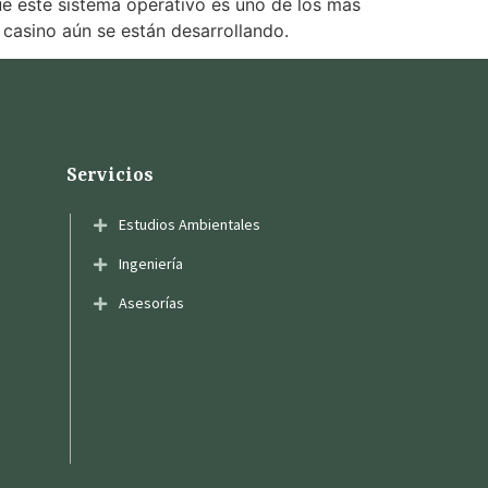
que este sistema operativo es uno de los más
 casino aún se están desarrollando.
Servicios
Estudios Ambientales
Ingeniería
Asesorías