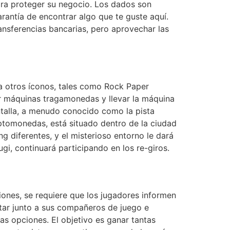
ara proteger su negocio. Los dados son
rantía de encontrar algo que te guste aquí.
ansferencias bancarias, pero aprovechar las
a otros íconos, tales como Rock Paper
ar máquinas tragamonedas y llevar la máquina
talla, a menudo conocido como la pista
iptomonedas, está situado dentro de la ciudad
 diferentes, y el misterioso entorno le dará
gi, continuará participando en los re-giros.
ciones, se requiere que los jugadores informen
tar junto a sus compañeros de juego e
as opciones. El objetivo es ganar tantas