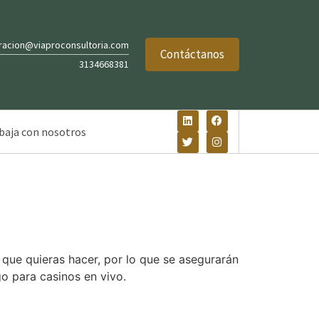
racion@viaproconsultoria.com
Contáctanos
3134668381
baja con nosotros
 que quieras hacer, por lo que se asegurarán
o para casinos en vivo.