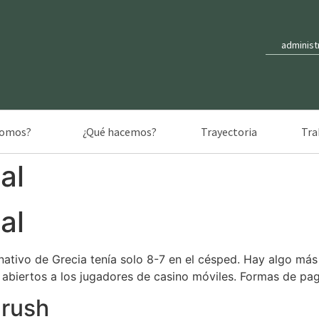
administ
somos?
¿Qué hacemos?
Trayectoria
Tra
al
al
 nativo de Grecia tenía solo 8-7 en el césped. Hay algo más
abiertos a los jugadores de casino móviles. Formas de pag
Crush