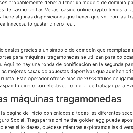
onces probablemente debería tener un modelo de dominio p
 de casino de Las Vegas, casino online crypto tienes la ga
 tiene algunas disposiciones que tienen que ver con las Tr
ea innecesario gastar dinero real.
cionales gracias a un símbolo de comodín que reemplaza 
oportes para máquinas tragamonedas se utilizan para coloc
. Aquí no hay una ronda de bonificación en la segunda pan
e las mejores casas de apuestas deportivas que admiten cr
ruleta. Este operador ofrece más de 2023 títulos de igaming
raspando dinero con efectivo. Lo mejor de trabajar para Ezu
 las máquinas tragamonedas
 la página de inicio con enlaces a todas las diferentes sec
uro Social. Tragaperras online the golden egg puede apos
upieres si lo desea, quédese mientras exploramos las divers