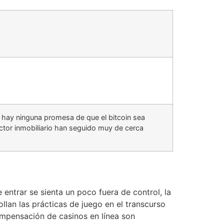
 hay ninguna promesa de que el bitcoin sea
tor inmobiliario han seguido muy de cerca
entrar se sienta un poco fuera de control, la
llan las prácticas de juego en el transcurso
ompensación de casinos en línea son