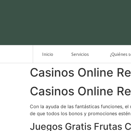
Inicio
Servicios
¿Quiénes 
Casinos Online Re
Casinos Online Re
Con la ayuda de las fantásticas funciones, el
de que todos los bonos y promociones estén 
Juegos Gratis Frutas 