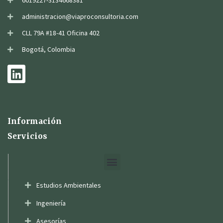
6019227-3134668381
administracion@viaproconsultoria.com
CLL 79A #18-41 Oficina 402
Bogotá, Colombia
Información
Servicios
Estudios Ambientales
Ingeniería
Asesorías