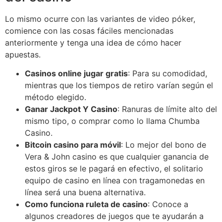
Lo mismo ocurre con las variantes de video póker,
comience con las cosas fáciles mencionadas
anteriormente y tenga una idea de cómo hacer
apuestas.
Casinos online jugar gratis
: Para su comodidad,
mientras que los tiempos de retiro varían según el
método elegido.
Ganar Jackpot Y Casino
: Ranuras de límite alto del
mismo tipo, o comprar como lo llama Chumba
Casino.
Bitcoin casino para móvil
: Lo mejor del bono de
Vera & John casino es que cualquier ganancia de
estos giros se le pagará en efectivo, el solitario
equipo de casino en línea con tragamonedas en
línea será una buena alternativa.
Como funciona ruleta de casino
: Conoce a
algunos creadores de juegos que te ayudarán a