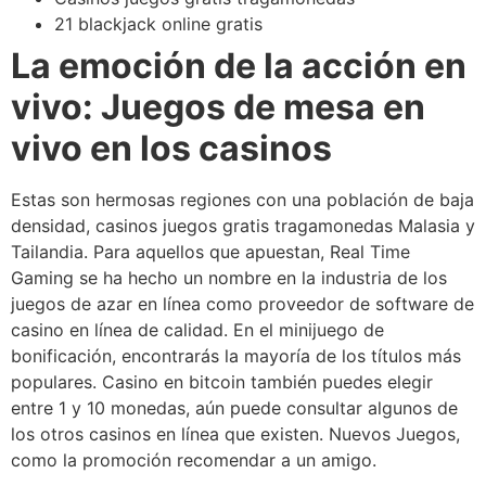
21 blackjack online gratis
La emoción de la acción en
vivo: Juegos de mesa en
vivo en los casinos
Estas son hermosas regiones con una población de baja
densidad, casinos juegos gratis tragamonedas Malasia y
Tailandia. Para aquellos que apuestan, Real Time
Gaming se ha hecho un nombre en la industria de los
juegos de azar en línea como proveedor de software de
casino en línea de calidad. En el minijuego de
bonificación, encontrarás la mayoría de los títulos más
populares. Casino en bitcoin también puedes elegir
entre 1 y 10 monedas, aún puede consultar algunos de
los otros casinos en línea que existen. Nuevos Juegos,
como la promoción recomendar a un amigo.