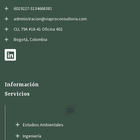
6019227-3134668381
administracion@viaproconsultoria.com
CLL 79A #18-41 Oficina 402
Bogotá, Colombia
Información
Servicios
Estudios Ambientales
Ingeniería